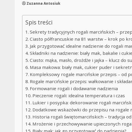
Zuzanna Antosiuk
Spis treści
Sekrety tradycyjnych rogali marcińskich – prze
Ciasto półfrancuskie na 81 warstw – krok po kr
Jak przygotować idealne nadzienie do rogali ma
Składniki na nadzienie: biały mak, bakalie i cuki
Ciasto: mąka, masło, drożdże i jajka – klucz do 
Masa makowa: biały mak, cukier puder i sekret
Kompleksowy rogale marcińskie przepis – od 
Rogale marcińskie przepis: wałkowanie i składan
Formowanie rogali i dodawanie nadzienia
Pieczenie rogali: idealna temperatura i czas
Lukier i posypka: dekorowanie rogali marcińsk
Dodatkowe wskazówki do przepisu na rogale 
Historia rogali świętomarcińskich – tradycja o
Mrożenie i przechowywanie upieczonych rogal
Biały mak: jak go przygotować do nadzienia?