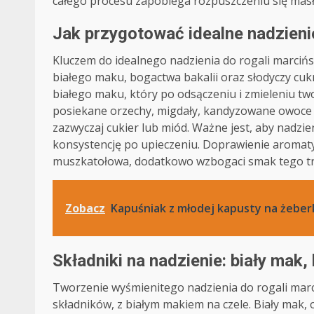
całego procesu zapobiega rozpuszczeniu się masła
Jak przygotować idealne nadzieni
Kluczem do idealnego nadzienia do rogali marciń
białego maku, bogactwa bakalii oraz słodyczy cu
białego maku, który po odsączeniu i zmieleniu t
posiekane orzechy, migdały, kandyzowane owoce (
zazwyczaj cukier lub miód. Ważne jest, aby nadzie
konsystencję po upieczeniu. Doprawienie aromat
muszkatołowa, dodatkowo wzbogaci smak tego tr
Zobacz
Kapuśniak z młodej kapusty na żeberk
Składniki na nadzienie: biały mak, 
Tworzenie wyśmienitego nadzienia do rogali marc
składników, z białym makiem na czele. Biały mak