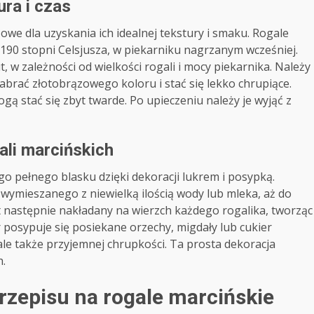
ura i czas
zowe dla uzyskania ich idealnej tekstury i smaku. Rogale
90 stopni Celsjusza, w piekarniku nagrzanym wcześniej.
, w zależności od wielkości rogali i mocy piekarnika. Należy
brać złotobrązowego koloru i stać się lekko chrupiące.
gą stać się zbyt twarde. Po upieczeniu należy je wyjąć z
ali marcińskich
go pełnego blasku dzięki dekoracji lukrem i posypką.
 wymieszanego z niewielką ilością wody lub mleka, aż do
est następnie nakładany na wierzch każdego rogalika, tworząc
r posypuje się posiekane orzechy, migdały lub cukier
 ale także przyjemnej chrupkości. Ta prosta dekoracja
h.
zepisu na rogale marcińskie