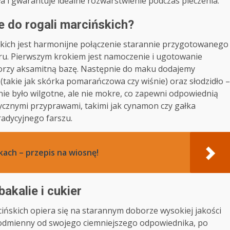
 i gwarantuje idealne rozwarstwienie podczas pieczenia.
e do rogali marcińskich?
skich jest harmonijne połączenie starannie przygotowanego
kru. Pierwszym krokiem jest namoczenie i ugotowanie
worzy aksamitną bazę. Następnie do maku dodajemy
takie jak skórka pomarańczowa czy wiśnie) oraz słodzidło –
nie było wilgotne, ale nie mokre, co zapewni odpowiednią
ycznymi przyprawami, takimi jak cynamon czy gałka
adycyjnego farszu.
ach – przepis na wiosnę!
bakalie i cukier
ińskich opiera się na starannym doborze wysokiej jakości
, odmienny od swojego ciemniejszego odpowiednika, po