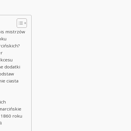
pis mistrzów
oku
rcińskich?
er
sukcesu
ne dodatki
podstaw
ie ciasta
ich
marcińskie
d 1860 roku
i