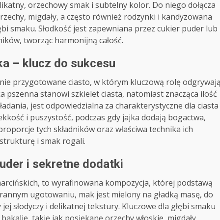
katny, orzechowy smak i subtelny kolor. Do niego dołącza
orzechy, migdały, a często również rodzynki i kandyzowana
ębi smaku. Słodkość jest zapewniana przez cukier puder lub
ników, tworząc harmonijną całość.
jka – klucz do sukcesu
nie przygotowane ciasto, w którym kluczową rolę odgrywaj
ka pszenna stanowi szkielet ciasta, natomiast znacząca ilość
dania, jest odpowiedzialna za charakterystyczne dla ciasta
kkość i puszystość, podczas gdy jajka dodają bogactwa,
proporcje tych składników oraz właściwa technika ich
trukturę i smak rogali.
uder i sekretne dodatki
rcińskich, to wyrafinowana kompozycja, której podstawą
tarannym ugotowaniu, mak jest mielony na gładką masę, do
 jej słodyczy i delikatnej tekstury. Kluczowe dla głębi smaku
bakalie, takie jak posiekane orzechy włoskie, migdały,