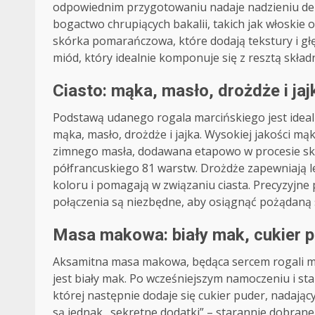
odpowiednim przygotowaniu nadaje nadzieniu deli
bogactwo chrupiących bakalii, takich jak włoskie 
skórka pomarańczowa, które dodają tekstury i gł
miód, który idealnie komponuje się z resztą skład
Ciasto: mąka, masło, drożdże i ja
Podstawą udanego rogala marcińskiego jest ideal
mąka, masło, drożdże i jajka. Wysokiej jakości mą
zimnego masła, dodawana etapowo w procesie skła
półfrancuskiego 81 warstw. Drożdże zapewniają le
koloru i pomagają w związaniu ciasta. Precyzyjne 
połączenia są niezbędne, aby osiągnąć pożądaną s
Masa makowa: biały mak, cukier p
Aksamitna masa makowa, będąca sercem rogali ma
jest biały mak. Po wcześniejszym namoczeniu i s
której następnie dodaje się cukier puder, nadający
są jednak „sekretne dodatki” – starannie dobrane 