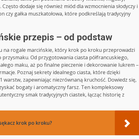
zęsto dodaje się również miód dla wzmocnienia słodyczy i
n czy gałka muszkatołowa, które podkreślają tradycyjny
skie przepis – od podstaw
na rogale marcińskie, który krok po kroku przeprowadzi
o przysmaku. Od przygotowania ciasta półfrancuskiego,
ałego maku, aż po finalne pieczenie i dekorowanie lukrem –
acje. Poznaj sekrety idealnego ciasta, które dzięki
1 warstw, zapewniając niezrównaną kruchość. Dowiedz się,
 uzyskać bogaty i aromatyczny farsz. Ten kompleksowy
tentyczny smak tradycyjnych ciastek, łącząc historię z
 sękacz krok po kroku?