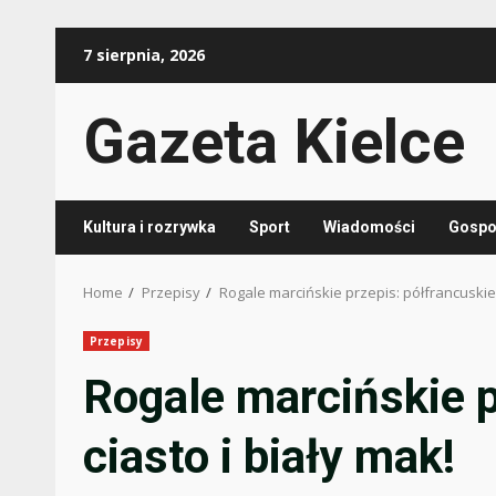
Skip
7 sierpnia, 2026
to
content
Gazeta Kielce
Kultura i rozrywka
Sport
Wiadomości
Gospod
Home
Przepisy
Rogale marcińskie przepis: półfrancuskie 
Przepisy
Rogale marcińskie p
ciasto i biały mak!