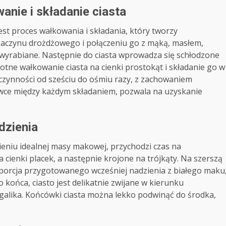
anie i składanie ciasta
est proces wałkowania i składania, który tworzy
zaczynu drożdżowego i połączeniu go z mąką, masłem,
ie wyrabiane. Następnie do ciasta wprowadza się schłodzone
rotne wałkowanie ciasta na cienki prostokąt i składanie go w
czynności od sześciu do ośmiu razy, z zachowaniem
ówce między każdym składaniem, pozwala na uzyskanie
dzienia
ieniu idealnej masy makowej, przychodzi czas na
cienki placek, a następnie krojone na trójkąty. Na szerszą
 porcja przygotowanego wcześniej nadzienia z białego maku
o końca, ciasto jest delikatnie zwijane w kierunku
ogalika. Końcówki ciasta można lekko podwinąć do środka,