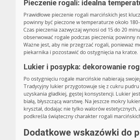
Pieczenie rogali: idealna temperat
Prawidłowe pieczenie rogali marcińskich jest kluc
powinny być pieczone w temperaturze około 180-1
Czas pieczenia zazwyczaj wynosi od 15 do 20 minut
obserwować rogale podczas pieczenia; powinny na
Ważne jest, aby nie przegrzać rogali, ponieważ mo
piekarnika i pozostawić do ostygnięcia na kratce.
Lukier i posypka: dekorowanie rog
Po ostygnięciu rogale marcińskie nabierają swoje
Tradycyjny lukier przygotowuje się z cukru pudru
uzyskania gładkiej, gęstej konsystencji. Lukier j
białą, błyszczącą warstwę. Na jeszcze mokry lukie
kryształ, dodając nie tylko walorów estetycznych,
podkreśla świąteczny charakter rogali marcińskic
Dodatkowe wskazówki do pr