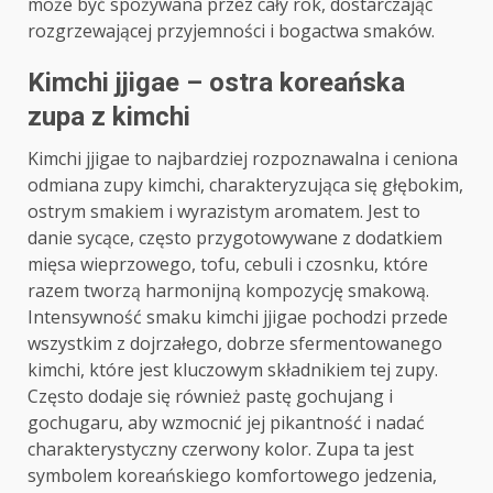
może być spożywana przez cały rok, dostarczając
rozgrzewającej przyjemności i bogactwa smaków.
Kimchi jjigae – ostra koreańska
zupa z kimchi
Kimchi jjigae to najbardziej rozpoznawalna i ceniona
odmiana zupy kimchi, charakteryzująca się głębokim,
ostrym smakiem i wyrazistym aromatem. Jest to
danie sycące, często przygotowywane z dodatkiem
mięsa wieprzowego, tofu, cebuli i czosnku, które
razem tworzą harmonijną kompozycję smakową.
Intensywność smaku kimchi jjigae pochodzi przede
wszystkim z dojrzałego, dobrze sfermentowanego
kimchi, które jest kluczowym składnikiem tej zupy.
Często dodaje się również pastę gochujang i
gochugaru, aby wzmocnić jej pikantność i nadać
charakterystyczny czerwony kolor. Zupa ta jest
symbolem koreańskiego komfortowego jedzenia,