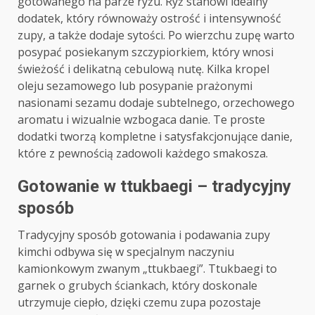
gotowanego na parze ryżu. Ryż stanowi idealny
dodatek, który równoważy ostrość i intensywność
zupy, a także dodaje sytości. Po wierzchu zupę warto
posypać posiekanym szczypiorkiem, który wnosi
świeżość i delikatną cebulową nutę. Kilka kropel
oleju sezamowego lub posypanie prażonymi
nasionami sezamu dodaje subtelnego, orzechowego
aromatu i wizualnie wzbogaca danie. Te proste
dodatki tworzą kompletne i satysfakcjonujące danie,
które z pewnością zadowoli każdego smakosza.
Gotowanie w ttukbaegi – tradycyjny
sposób
Tradycyjny sposób gotowania i podawania zupy
kimchi odbywa się w specjalnym naczyniu
kamionkowym zwanym „ttukbaegi”. Ttukbaegi to
garnek o grubych ściankach, który doskonale
utrzymuje ciepło, dzięki czemu zupa pozostaje