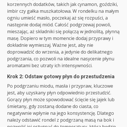
korzennych dodatków, takich jak cynamon, goździki,
imbir czy gałka muszkatołowa. W rondelku na małym
ogniu umieść masło, poczekaj aż się rozpuści, a
następnie dodaj miód. Całość podgrzewaj powoli,
mieszając, aż składniki się połączą w jednolitą, płynną
masę. Dopiero w tym momencie dodaj przyprawy i
dokładnie wymieszaj. Ważne jest, aby nie
doprowadzić do wrzenia, a jedynie do delikatnego
podgrzania, co pozwoli na idealne nasycenie płynu
aromatami bez utraty ich intensywności.
Krok 2: Odstaw gotowy płyn do przestudzenia
Po podgrzaniu miodu, masła i przypraw, kluczowe
jest, aby uzyskany płyn odpowiednio przestudzić.
Gorący płyn może spowodować ścięcie się jajek lub
śmietany, gdy zostaną dodane do ciasta, co
negatywnie wpłynie na jego konsystencję. Dlatego
należy odstawić rondel z podgrzaną masą na bok i
pozwolić jej ostygnąć do temperatury, która będzie