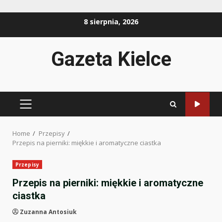
Skip
8 sierpnia, 2026
to
content
Gazeta Kielce
PRIMARY
MENU
Home
Przepisy
Przepis na pierniki: miękkie i aromatyczne ciastka
Przepisy
Przepis na pierniki: miękkie i aromatyczne
ciastka
Zuzanna Antosiuk