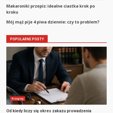
Continue
Makaroniki przepis: idealne ciastka krok po
kroku
Reading
Mój mąż pije 4 piwa dziennie: czy to problem?
POPULARNE POSTY
Przepisy
Od kiedy liczy się okres zakazu prowadzenia