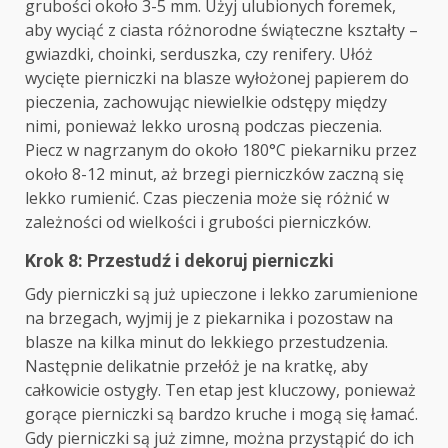
grubości około 3-5 mm. Użyj ulubionych foremek,
aby wyciąć z ciasta różnorodne świąteczne kształty –
gwiazdki, choinki, serduszka, czy renifery. Ułóż
wycięte pierniczki na blasze wyłożonej papierem do
pieczenia, zachowując niewielkie odstępy między
nimi, ponieważ lekko urosną podczas pieczenia.
Piecz w nagrzanym do około 180°C piekarniku przez
około 8-12 minut, aż brzegi pierniczków zaczną się
lekko rumienić. Czas pieczenia może się różnić w
zależności od wielkości i grubości pierniczków.
Krok 8: Przestudź i dekoruj pierniczki
Gdy pierniczki są już upieczone i lekko zarumienione
na brzegach, wyjmij je z piekarnika i pozostaw na
blasze na kilka minut do lekkiego przestudzenia.
Następnie delikatnie przełóż je na kratkę, aby
całkowicie ostygły. Ten etap jest kluczowy, ponieważ
gorące pierniczki są bardzo kruche i mogą się łamać.
Gdy pierniczki są już zimne, można przystąpić do ich