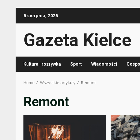
Skip
6 sierpnia, 2026
to
content
Gazeta Kielce
Kultura i rozrywka
Sport
Wiadomości
Gospod
Home
Wszystkie artykuły
Remont
Remont