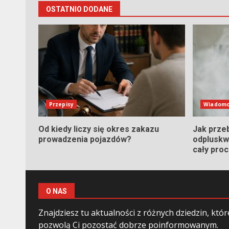
OSTATNIO DODANE
Przepisy
Wiadomo
Od kiedy liczy się okres zakazu
Jak prze
prowadzenia pojazdów?
odpluskwi
cały pro
O NAS
Znajdziesz tu aktualności z różnych dziedzin, któr
pozwolą Ci pozostać dobrze poinformowanym.