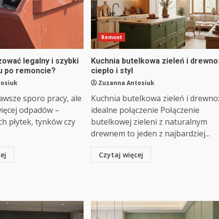
Remont
ować legalny i szybki
Kuchnia butelkowa zieleń i drewno
u po remoncie?
ciepło i styl
tosiuk
Zuzanna Antosiuk
awsze sporo pracy, ale
Kuchnia butelkowa zieleń i drewno
więcej odpadów –
idealne połączenie Połączenie
ch płytek, tynków czy
butelkowej zieleni z naturalnym
drewnem to jeden z najbardziej...
ej
Czytaj więcej