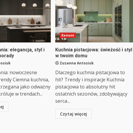
Remont
ia: elegancja, styl i
Kuchnia pistacjowa: świeżość i styl
porady
w twoim domu
tosiuk
Zuzanna Antosiuk
nia: nowoczesne
Dlaczego kuchnia pistacjowa to
 trendy Ciemna kuchnia,
hit? Trendy i inspiracje Kuchnia
trzegana jako odważny
pistacjowa to absolutny hit
róluje w trendach...
ostatnich sezonów, zdobywający
serca...
ej
Czytaj więcej