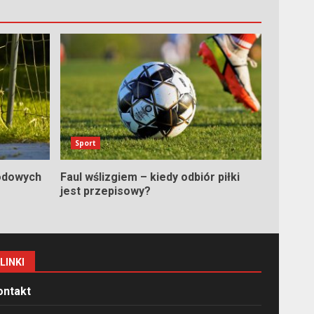
Sport
odowych
Faul wślizgiem – kiedy odbiór piłki
jest przepisowy?
LINKI
ontakt