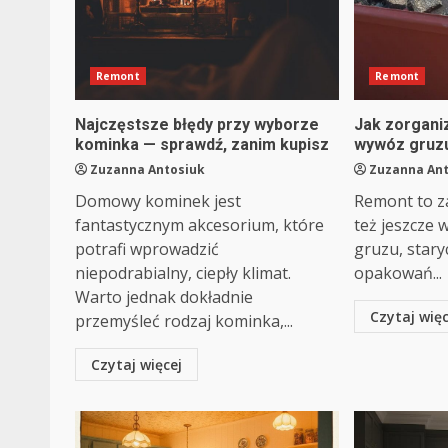
Remont
Remont
Najczęstsze błędy przy wyborze
Jak zorganiz
kominka — sprawdź, zanim kupisz
wywóz gruz
Zuzanna Antosiuk
Zuzanna An
Domowy kominek jest
Remont to z
fantastycznym akcesorium, które
też jeszcze 
potrafi wprowadzić
gruzu, stary
niepodrabialny, ciepły klimat.
opakowań...
Warto jednak dokładnie
Czytaj więc
przemyśleć rodzaj kominka,...
Czytaj więcej