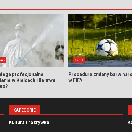
ści
Sport
biega profesjonalne
Procedura zmiany barw nar
anie w Kielcach i ile trwa
w FIFA
ces?
KATEGORIE
e
Kultura i rozrywka
K