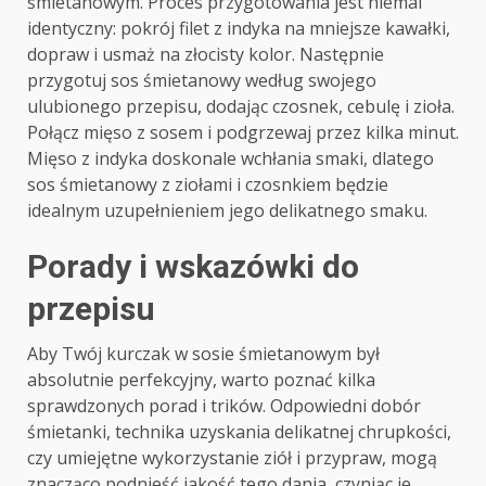
śmietanowym. Proces przygotowania jest niemal
identyczny: pokrój filet z indyka na mniejsze kawałki,
dopraw i usmaż na złocisty kolor. Następnie
przygotuj sos śmietanowy według swojego
ulubionego przepisu, dodając czosnek, cebulę i zioła.
Połącz mięso z sosem i podgrzewaj przez kilka minut.
Mięso z indyka doskonale wchłania smaki, dlatego
sos śmietanowy z ziołami i czosnkiem będzie
idealnym uzupełnieniem jego delikatnego smaku.
Porady i wskazówki do
przepisu
Aby Twój kurczak w sosie śmietanowym był
absolutnie perfekcyjny, warto poznać kilka
sprawdzonych porad i trików. Odpowiedni dobór
śmietanki, technika uzyskania delikatnej chrupkości,
czy umiejętne wykorzystanie ziół i przypraw, mogą
znacząco podnieść jakość tego dania, czyniąc je