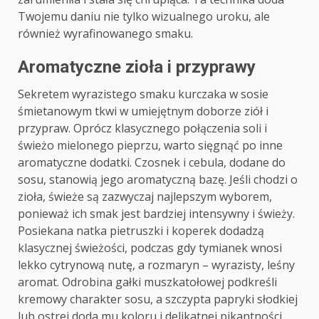
Twojemu daniu nie tylko wizualnego uroku, ale
również wyrafinowanego smaku.
Aromatyczne zioła i przyprawy
Sekretem wyrazistego smaku kurczaka w sosie
śmietanowym tkwi w umiejętnym doborze ziół i
przypraw. Oprócz klasycznego połączenia soli i
świeżo mielonego pieprzu, warto sięgnąć po inne
aromatyczne dodatki. Czosnek i cebula, dodane do
sosu, stanowią jego aromatyczną bazę. Jeśli chodzi o
zioła, świeże są zazwyczaj najlepszym wyborem,
ponieważ ich smak jest bardziej intensywny i świeży.
Posiekana natka pietruszki i koperek dodadzą
klasycznej świeżości, podczas gdy tymianek wnosi
lekko cytrynową nutę, a rozmaryn – wyrazisty, leśny
aromat. Odrobina gałki muszkatołowej podkreśli
kremowy charakter sosu, a szczypta papryki słodkiej
lub ostrej doda mu koloru i delikatnej pikantności.