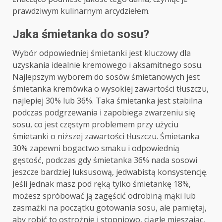
prawdziwym kulinarnym arcydziełem.
Jaka śmietanka do sosu?
Wybór odpowiedniej śmietanki jest kluczowy dla
uzyskania idealnie kremowego i aksamitnego sosu.
Najlepszym wyborem do sosów śmietanowych jest
śmietanka kremówka o wysokiej zawartości tłuszczu,
najlepiej 30% lub 36%. Taka śmietanka jest stabilna
podczas podgrzewania i zapobiega zwarzeniu się
sosu, co jest częstym problemem przy użyciu
śmietanki o niższej zawartości tłuszczu. Śmietanka
30% zapewni bogactwo smaku i odpowiednią
gęstość, podczas gdy śmietanka 36% nada sosowi
jeszcze bardziej luksusową, jedwabistą konsystencję.
Jeśli jednak masz pod ręką tylko śmietankę 18%,
możesz spróbować ją zagęścić odrobiną mąki lub
zasmażki na początku gotowania sosu, ale pamiętaj,
aby robić to ostrożnie i stopniowo, ciągle mieszając,