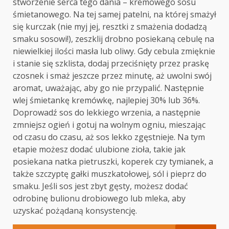
stworzenie serca tego dania – kremowego sosu
śmietanowego. Na tej samej patelni, na której smażył
się kurczak (nie myj jej, resztki z smażenia dodadzą
smaku sosowi!), zeszklij drobno posiekaną cebulę na
niewielkiej ilości masła lub oliwy. Gdy cebula zmięknie
i stanie się szklista, dodaj przeciśnięty przez praskę
czosnek i smaż jeszcze przez minutę, aż uwolni swój
aromat, uważając, aby go nie przypalić. Następnie
wlej śmietankę kremówkę, najlepiej 30% lub 36%.
Doprowadź sos do lekkiego wrzenia, a następnie
zmniejsz ogień i gotuj na wolnym ogniu, mieszając
od czasu do czasu, aż sos lekko zgęstnieje. Na tym
etapie możesz dodać ulubione zioła, takie jak
posiekana natka pietruszki, koperek czy tymianek, a
także szczyptę gałki muszkatołowej, sól i pieprz do
smaku. Jeśli sos jest zbyt gęsty, możesz dodać
odrobinę bulionu drobiowego lub mleka, aby
uzyskać pożądaną konsystencję.