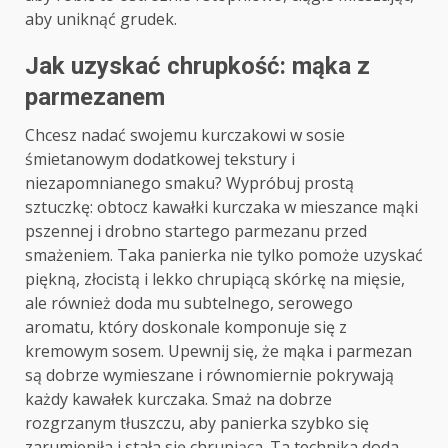
aby uniknąć grudek.
Jak uzyskać chrupkość: mąka z
parmezanem
Chcesz nadać swojemu kurczakowi w sosie
śmietanowym dodatkowej tekstury i
niezapomnianego smaku? Wypróbuj prostą
sztuczkę: obtocz kawałki kurczaka w mieszance mąki
pszennej i drobno startego parmezanu przed
smażeniem. Taka panierka nie tylko pomoże uzyskać
piękną, złocistą i lekko chrupiącą skórkę na mięsie,
ale również doda mu subtelnego, serowego
aromatu, który doskonale komponuje się z
kremowym sosem. Upewnij się, że mąka i parmezan
są dobrze wymieszane i równomiernie pokrywają
każdy kawałek kurczaka. Smaż na dobrze
rozgrzanym tłuszczu, aby panierka szybko się
zarumieniła i stała się chrupiąca. Ta technika doda