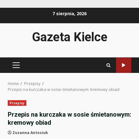
Skip
7 sierpnia, 2026
to
content
Gazeta Kielce
PRIMARY
MENU
Home
Przepisy
Przepis na kurczaka w sosie śmietanowym: kremowy obiad
Przepisy
Przepis na kurczaka w sosie śmietanowym:
kremowy obiad
Zuzanna Antosiuk