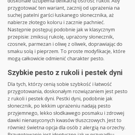
doskonale uzupełnia delikatną ostrość rukoli. Aby
przygotować ten wariant, zacznij od uprażenia na
suchej patelni garści łuskanego słonecznika, aż
nabierze złotego koloru i zacznie pachnieć.
Następnie postępuj podobnie jak w klasycznym
przepisie: zmiksuj rukolę, uprażony słonecznik,
czosnek, parmezan i oliwę z oliwek, doprawiając do
smaku solą i pieprzem. To proste modyfikacje, które
mogą całkowicie odmienić charakter pesto.
Szybkie pesto z rukoli i pestek dyni
Dla tych, którzy cenią sobie szybkość i łatwość
przygotowania, doskonałym rozwiązaniem jest pesto
z rukoli i pestek dyni. Pestki dyni, podobnie jak
słonecznik, po lekkim uprażeniu nadają pesto
przyjemnego, lekko słodkawego posmaku i zdrowej
dawki nienasyconych kwasów tłuszczowych. Jest to
również świetna opcja dla osób z alergią na orzechy.
Przygotowanie jest identyczne jak w przypadku