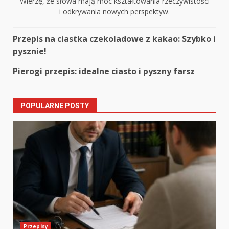
Wierzę, że słowa mają moc kształtowania rzeczywistości
i odkrywania nowych perspektyw.
Continue
Przepis na ciastka czekoladowe z kakao: Szybko i
pysznie!
Reading
Pierogi przepis: idealne ciasto i pyszny farsz
POPULARNE POSTY
Przepisy