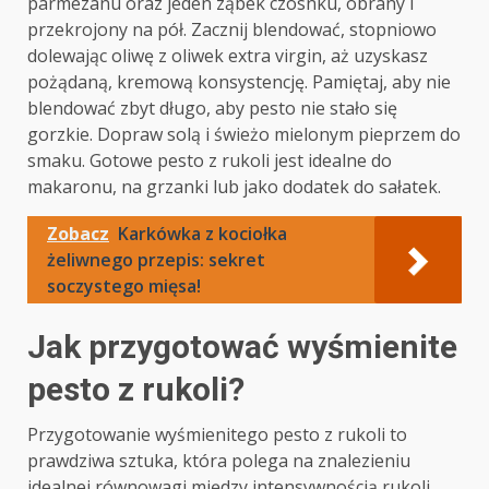
parmezanu oraz jeden ząbek czosnku, obrany i
przekrojony na pół. Zacznij blendować, stopniowo
dolewając oliwę z oliwek extra virgin, aż uzyskasz
pożądaną, kremową konsystencję. Pamiętaj, aby nie
blendować zbyt długo, aby pesto nie stało się
gorzkie. Dopraw solą i świeżo mielonym pieprzem do
smaku. Gotowe pesto z rukoli jest idealne do
makaronu, na grzanki lub jako dodatek do sałatek.
Zobacz
Karkówka z kociołka
żeliwnego przepis: sekret
soczystego mięsa!
Jak przygotować wyśmienite
pesto z rukoli?
Przygotowanie wyśmienitego pesto z rukoli to
prawdziwa sztuka, która polega na znalezieniu
idealnej równowagi między intensywnością rukoli,