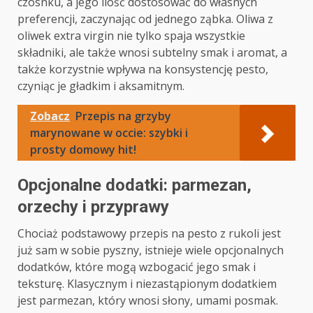
czosnku, a jego ilość dostosować do własnych
preferencji, zaczynając od jednego ząbka. Oliwa z
oliwek extra virgin nie tylko spaja wszystkie
składniki, ale także wnosi subtelny smak i aromat, a
także korzystnie wpływa na konsystencję pesto,
czyniąc je gładkim i aksamitnym.
Zobacz
Przepis na grzyby
marynowane w occie: szybki i
prosty domowy hit!
Opcjonalne dodatki: parmezan,
orzechy i przyprawy
Chociaż podstawowy przepis na pesto z rukoli jest
już sam w sobie pyszny, istnieje wiele opcjonalnych
dodatków, które mogą wzbogacić jego smak i
teksturę. Klasycznym i niezastąpionym dodatkiem
jest parmezan, który wnosi słony, umami posmak.