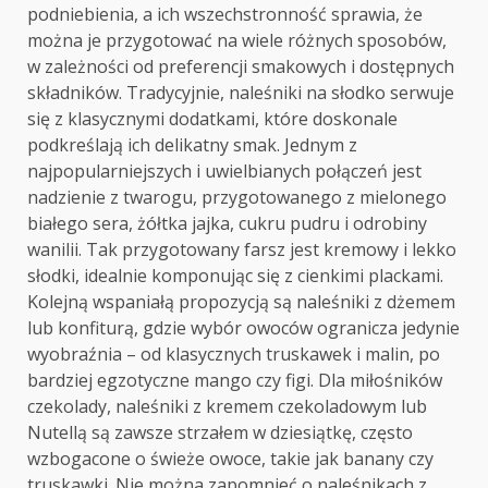
podniebienia, a ich wszechstronność sprawia, że
można je przygotować na wiele różnych sposobów,
w zależności od preferencji smakowych i dostępnych
składników. Tradycyjnie, naleśniki na słodko serwuje
się z klasycznymi dodatkami, które doskonale
podkreślają ich delikatny smak. Jednym z
najpopularniejszych i uwielbianych połączeń jest
nadzienie z twarogu, przygotowanego z mielonego
białego sera, żółtka jajka, cukru pudru i odrobiny
wanilii. Tak przygotowany farsz jest kremowy i lekko
słodki, idealnie komponując się z cienkimi plackami.
Kolejną wspaniałą propozycją są naleśniki z dżemem
lub konfiturą, gdzie wybór owoców ogranicza jedynie
wyobraźnia – od klasycznych truskawek i malin, po
bardziej egzotyczne mango czy figi. Dla miłośników
czekolady, naleśniki z kremem czekoladowym lub
Nutellą są zawsze strzałem w dziesiątkę, często
wzbogacone o świeże owoce, takie jak banany czy
truskawki. Nie można zapomnieć o naleśnikach z