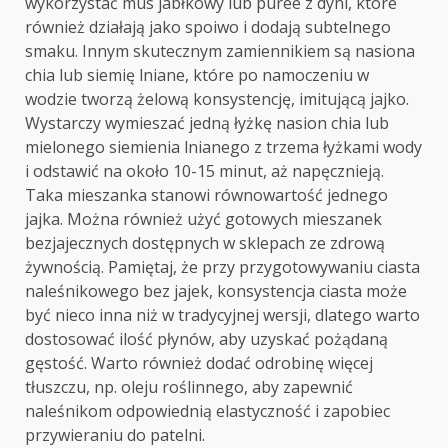
wykorzystać mus jabłkowy lub puree z dyni, które
również działają jako spoiwo i dodają subtelnego
smaku. Innym skutecznym zamiennikiem są nasiona
chia lub siemię lniane, które po namoczeniu w
wodzie tworzą żelową konsystencję, imitującą jajko.
Wystarczy wymieszać jedną łyżkę nasion chia lub
mielonego siemienia lnianego z trzema łyżkami wody
i odstawić na około 10-15 minut, aż napęcznieją.
Taka mieszanka stanowi równowartość jednego
jajka. Można również użyć gotowych mieszanek
bezjajecznych dostępnych w sklepach ze zdrową
żywnością. Pamiętaj, że przy przygotowywaniu ciasta
naleśnikowego bez jajek, konsystencja ciasta może
być nieco inna niż w tradycyjnej wersji, dlatego warto
dostosować ilość płynów, aby uzyskać pożądaną
gęstość. Warto również dodać odrobinę więcej
tłuszczu, np. oleju roślinnego, aby zapewnić
naleśnikom odpowiednią elastyczność i zapobiec
przywieraniu do patelni.