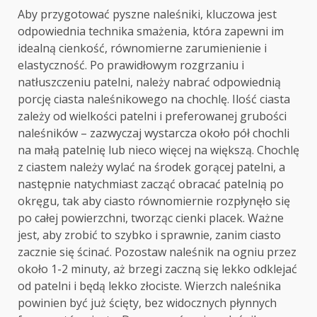
Aby przygotować pyszne naleśniki, kluczowa jest
odpowiednia technika smażenia, która zapewni im
idealną cienkość, równomierne zarumienienie i
elastyczność. Po prawidłowym rozgrzaniu i
natłuszczeniu patelni, należy nabrać odpowiednią
porcję ciasta naleśnikowego na chochlę. Ilość ciasta
zależy od wielkości patelni i preferowanej grubości
naleśników – zazwyczaj wystarcza około pół chochli
na małą patelnię lub nieco więcej na większą. Chochlę
z ciastem należy wylać na środek gorącej patelni, a
następnie natychmiast zacząć obracać patelnią po
okręgu, tak aby ciasto równomiernie rozpłynęło się
po całej powierzchni, tworząc cienki placek. Ważne
jest, aby zrobić to szybko i sprawnie, zanim ciasto
zacznie się ścinać. Pozostaw naleśnik na ogniu przez
około 1-2 minuty, aż brzegi zaczną się lekko odklejać
od patelni i będą lekko złociste. Wierzch naleśnika
powinien być już ścięty, bez widocznych płynnych