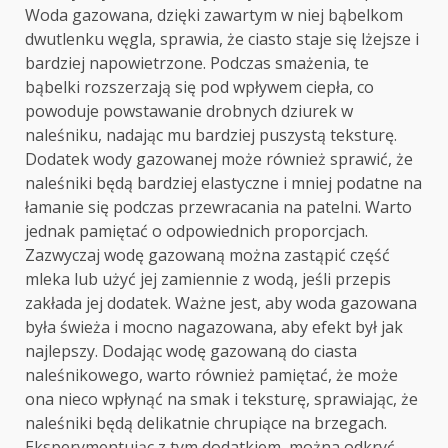
Woda gazowana, dzięki zawartym w niej bąbelkom
dwutlenku węgla, sprawia, że ciasto staje się lżejsze i
bardziej napowietrzone. Podczas smażenia, te
bąbelki rozszerzają się pod wpływem ciepła, co
powoduje powstawanie drobnych dziurek w
naleśniku, nadając mu bardziej puszystą teksturę.
Dodatek wody gazowanej może również sprawić, że
naleśniki będą bardziej elastyczne i mniej podatne na
łamanie się podczas przewracania na patelni. Warto
jednak pamiętać o odpowiednich proporcjach.
Zazwyczaj wodę gazowaną można zastąpić część
mleka lub użyć jej zamiennie z wodą, jeśli przepis
zakłada jej dodatek. Ważne jest, aby woda gazowana
była świeża i mocno nagazowana, aby efekt był jak
najlepszy. Dodając wodę gazowaną do ciasta
naleśnikowego, warto również pamiętać, że może
ona nieco wpłynąć na smak i teksturę, sprawiając, że
naleśniki będą delikatnie chrupiące na brzegach.
Eksperymentując z tym dodatkiem, można odkryć