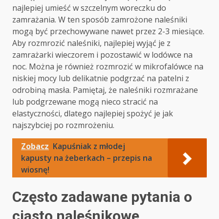
najlepiej umieść w szczelnym woreczku do
zamrażania. W ten sposób zamrożone naleśniki
mogą być przechowywane nawet przez 2-3 miesiące.
Aby rozmrozić naleśniki, najlepiej wyjąć je z
zamrażarki wieczorem i pozostawić w lodówce na
noc. Można je również rozmrozić w mikrofalówce na
niskiej mocy lub delikatnie podgrzać na patelni z
odrobiną masła. Pamiętaj, że naleśniki rozmrażane
lub podgrzewane mogą nieco stracić na
elastyczności, dlatego najlepiej spożyć je jak
najszybciej po rozmrożeniu.
Zobacz
Kapuśniak z młodej
kapusty na żeberkach – przepis na
wiosnę!
Często zadawane pytania o
ciasto naleśnikowe