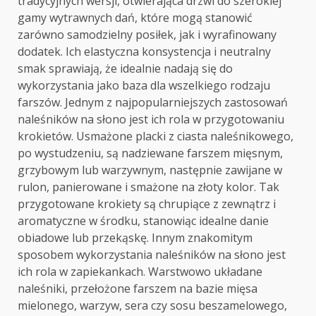
tradycyjnych wersji, otwierająca drzwi do szerokiej
gamy wytrawnych dań, które mogą stanowić
zarówno samodzielny posiłek, jak i wyrafinowany
dodatek. Ich elastyczna konsystencja i neutralny
smak sprawiają, że idealnie nadają się do
wykorzystania jako baza dla wszelkiego rodzaju
farszów. Jednym z najpopularniejszych zastosowań
naleśników na słono jest ich rola w przygotowaniu
krokietów. Usmażone placki z ciasta naleśnikowego,
po wystudzeniu, są nadziewane farszem mięsnym,
grzybowym lub warzywnym, następnie zawijane w
rulon, panierowane i smażone na złoty kolor. Tak
przygotowane krokiety są chrupiące z zewnątrz i
aromatyczne w środku, stanowiąc idealne danie
obiadowe lub przekąskę. Innym znakomitym
sposobem wykorzystania naleśników na słono jest
ich rola w zapiekankach. Warstwowo układane
naleśniki, przełożone farszem na bazie mięsa
mielonego, warzyw, sera czy sosu beszamelowego,