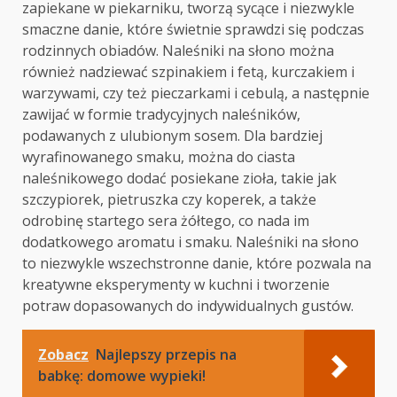
zapiekane w piekarniku, tworzą sycące i niezwykle
smaczne danie, które świetnie sprawdzi się podczas
rodzinnych obiadów. Naleśniki na słono można
również nadziewać szpinakiem i fetą, kurczakiem i
warzywami, czy też pieczarkami i cebulą, a następnie
zawijać w formie tradycyjnych naleśników,
podawanych z ulubionym sosem. Dla bardziej
wyrafinowanego smaku, można do ciasta
naleśnikowego dodać posiekane zioła, takie jak
szczypiorek, pietruszka czy koperek, a także
odrobinę startego sera żółtego, co nada im
dodatkowego aromatu i smaku. Naleśniki na słono
to niezwykle wszechstronne danie, które pozwala na
kreatywne eksperymenty w kuchni i tworzenie
potraw dopasowanych do indywidualnych gustów.
Zobacz
Najlepszy przepis na
babkę: domowe wypieki!