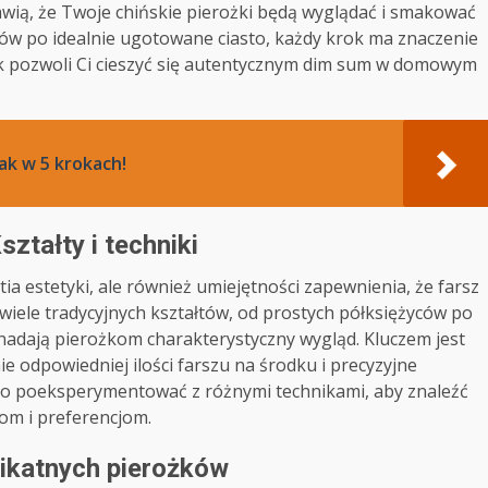
awią, że Twoje chińskie pierożki będą wyglądać i smakować
ałtów po idealnie ugotowane ciasto, każdy krok ma znaczenie
ik pozwoli Ci cieszyć się autentycznym dim sum w domowym
k w 5 krokach!
ztałty i techniki
a estetyki, ale również umiejętności zapewnienia, że farsz
wiele tradycyjnych kształtów, od prostych półksiężyców po
nadają pierożkom charakterystyczny wygląd. Kluczem jest
e odpowiedniej ilości farszu na środku i precyzyjne
rto poeksperymentować z różnymi technikami, aby znaleźć
om i preferencjom.
likatnych pierożków