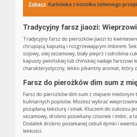
Zobacz
Karkówka z kociołka żeliwnego przepi
Tradycyjny farsz jiaozi: Wieprzowi
Tradycyjny farsz do pierożków jiaozi to kwintesen
chrupiącą kapustą i rozgrzewającym imbirem. Sek
sojowy, olej sezamowy, biały pieprz i odrobina 
kapusty pekińskiej lub chińskiej nadaje farszowi le
charakterystyczny, lekko pikantny aromat, który
Farsz do pierożków dim sum z m
Farsz do pierożków dim sum z mięsem mielonym t
kulinarnych popisów. Możesz wybrać wieprzowinę
pożądaną teksturę i smak. Kluczem do sukcesu jes
sezamowy, drobno posiekany czosnek i imbir, a t
Dodatek drobno posiekanej cebuli dymki i ewentu
lekkości.