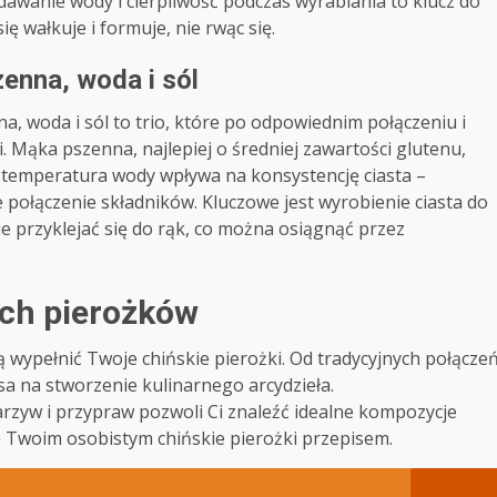
awanie wody i cierpliwość podczas wyrabiania to klucz do
ę wałkuje i formuje, nie rwąc się.
zenna, woda i sól
a, woda i sól to trio, które po odpowiednim połączeniu i
i. Mąka pszenna, najlepiej o średniej zawartości glutenu,
 temperatura wody wpływa na konsystencję ciasta –
e połączenie składników. Kluczowe jest wyrobienie ciasta do
ie przyklejać się do rąk, co można osiągnąć przez
ich pierożków
ypełnić Twoje chińskie pierożki. Od tradycyjnych połącze
sa na stworzenie kulinarnego arcydzieła.
zyw i przypraw pozwoli Ci znaleźć idealne kompozycje
ę Twoim osobistym chińskie pierożki przepisem.