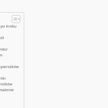
k po kroku
sól
imbir
ym
w
h pierożków
niki
erożków
smażenie