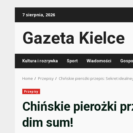
Skip
7 sierpnia, 2026
to
content
Gazeta Kielce
Kultura i rozrywka
Sport
Wiadomości
Gospod
Home
Przepisy
Chińskie pierożki przepis: Sekret idealn
Przepisy
Chińskie pierożki pr
dim sum!