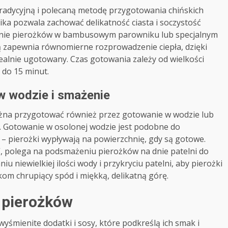
tradycyjną i polecaną metodę przygotowania chińskich
ika pozwala zachować delikatność ciasta i soczystość
zenie pierożków w bambusowym parowniku lub specjalnym
 zapewnia równomierne rozprowadzenie ciepła, dzięki
idealnie ugotowany. Czas gotowania zależy od wielkości
 do 15 minut.
w wodzie i smażenie
ożna przygotować również przez gotowanie w wodzie lub
i. Gotowanie w osolonej wodzie jest podobne do
– pierożki wypływają na powierzchnię, gdy są gotowe.
”, polega na podsmażeniu pierożków na dnie patelni do
u niewielkiej ilości wody i przykryciu patelni, aby pierożki
om chrupiący spód i miękką, delikatną górę.
h pierożków
yśmienite dodatki i sosy, które podkreślą ich smak i