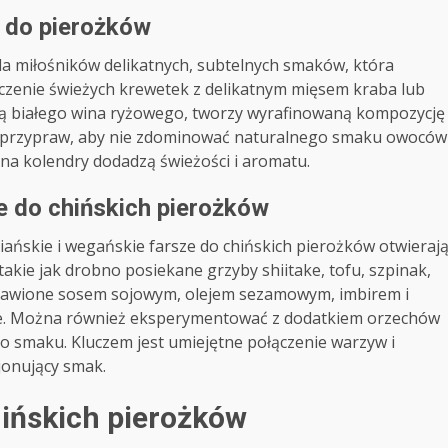
 do pierożków
la miłośników delikatnych, subtelnych smaków, która
czenie świeżych krewetek z delikatnym mięsem kraba lub
ną białego wina ryżowego, tworzy wyrafinowaną kompozycję
cią przypraw, aby nie zdominować naturalnego smaku owoców
na kolendry dodadzą świeżości i aromatu.
e do chińskich pierożków
iańskie i wegańskie farsze do chińskich pierożków otwieraj
akie jak drobno posiekane grzyby shiitake, tofu, szpinak,
yprawione sosem sojowym, olejem sezamowym, imbirem i
nie. Można również eksperymentować z dodatkiem orzechów
o smaku. Kluczem jest umiejętne połączenie warzyw i
jonujący smak.
ińskich pierożków