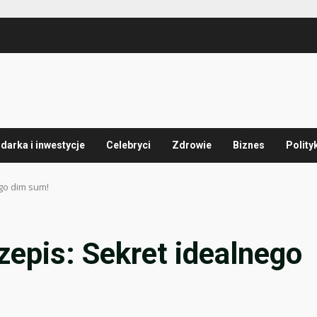
arka i inwestycje
Celebryci
Zdrowie
Biznes
Polity
ego dim sum!
zepis: Sekret idealnego