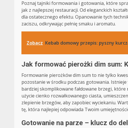
Poznaj tajniki formowania i gotowania, które spr
jak z najlepszej restauracji. Od eleganckich kszt
dla ostatecznego efektu. Opanowanie tych techn
zaciszu, odkrywając pełnię smaku i aromatu.
Zobacz
Kebab domowy przepis: pyszny kurcza
Jak formować pierożki dim sum: Ks
Formowanie pierożków dim sum to nie tylko kwesti
pozostanie w środku podczas gotowania. Istnieje 
bardziej skomplikowane fałdowane brzegi, które 
użycie cienko rozwałkowanego ciasta, umieszczeni
zlepienie brzegów, aby zapobiec wyciekaniu. Wa
tę, która najlepiej odpowiada Twoim umiejętności
Gotowanie na parze – klucz do de