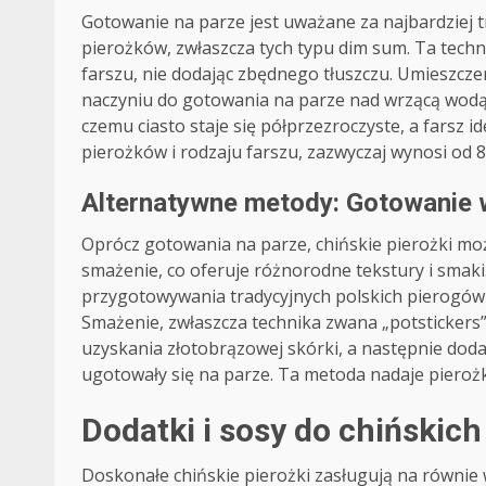
Gotowanie na parze jest uważane za najbardziej 
pierożków, zwłaszcza tych typu dim sum. Ta techn
farszu, nie dodając zbędnego tłuszczu. Umieszc
naczyniu do gotowania na parze nad wrzącą wodą
czemu ciasto staje się półprzezroczyste, a farsz 
pierożków i rodzaju farszu, zazwyczaj wynosi od 8
Alternatywne metody: Gotowanie 
Oprócz gotowania na parze, chińskie pierożki m
smażenie, co oferuje różnorodne tekstury i smak
przygotowywania tradycyjnych polskich pierogów 
Smażenie, zwłaszcza technika zwana „potstickers
uzyskania złotobrązowej skórki, a następnie dodani
ugotowały się na parze. Ta metoda nadaje pierożk
Dodatki i sosy do chińskic
Doskonałe chińskie pierożki zasługują na równie w