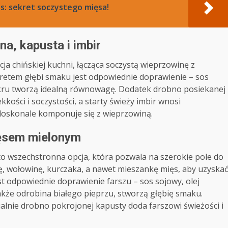
s: sekret soczystego mięsa!
na, kapusta i imbir
cja chińskiej kuchni, łącząca soczystą wieprzowinę z
retem głębi smaku jest odpowiednie doprawienie – sos
cukru tworzą idealną równowagę. Dodatek drobno posiekanej
kkości i soczystości, a starty świeży imbir wnosi
 doskonale komponuje się z wieprzowiną.
ięsem mielonym
o wszechstronna opcja, która pozwala na szerokie pole do
, wołowinę, kurczaka, a nawet mieszankę mięs, aby uzyska
t odpowiednie doprawienie farszu – sos sojowy, olej
akże odrobina białego pieprzu, stworzą głębię smaku.
alnie drobno pokrojonej kapusty doda farszowi świeżości i