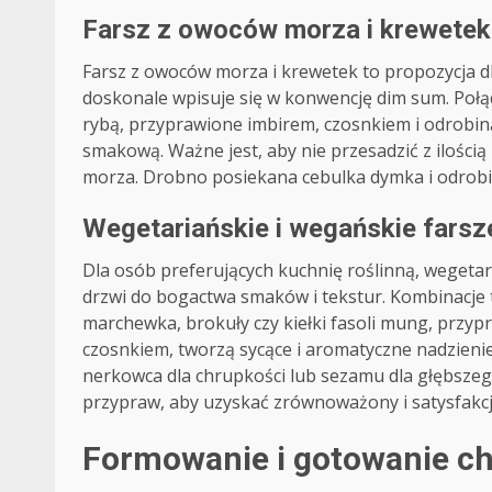
Farsz z owoców morza i krewetek
Farsz z owoców morza i krewetek to propozycja d
doskonale wpisuje się w konwencję dim sum. Połą
rybą, przyprawione imbirem, czosnkiem i odrobi
smakową. Ważne jest, aby nie przesadzić z iloś
morza. Drobno posiekana cebulka dymka i odrobi
Wegetariańskie i wegańskie farsz
Dla osób preferujących kuchnię roślinną, wegetar
drzwi do bogactwa smaków i tekstur. Kombinacje t
marchewka, brokuły czy kiełki fasoli mung, prz
czosnkiem, tworzą sycące i aromatyczne nadzie
nerkowca dla chrupkości lub sezamu dla głębszeg
przypraw, aby uzyskać zrównoważony i satysfakc
Formowanie i gotowanie ch