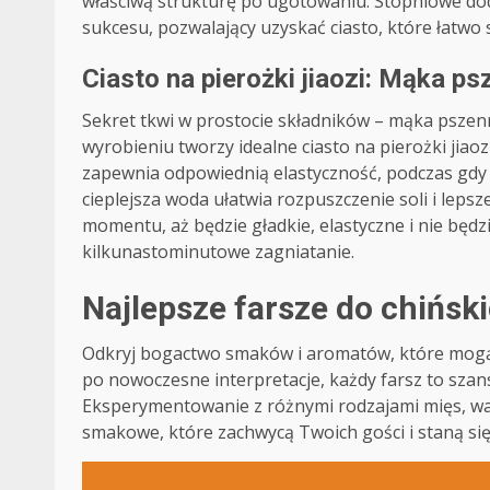
właściwą strukturę po ugotowaniu. Stopniowe dod
sukcesu, pozwalający uzyskać ciasto, które łatwo si
Ciasto na pierożki jiaozi: Mąka ps
Sekret tkwi w prostocie składników – mąka pszenn
wyrobieniu tworzy idealne ciasto na pierożki jiaoz
zapewnia odpowiednią elastyczność, podczas gdy
cieplejsza woda ułatwia rozpuszczenie soli i lepsz
momentu, aż będzie gładkie, elastyczne i nie będz
kilkunastominutowe zagniatanie.
Najlepsze farsze do chińsk
Odkryj bogactwo smaków i aromatów, które mogą w
po nowoczesne interpretacje, każdy farsz to szan
Eksperymentowanie z różnymi rodzajami mięs, war
smakowe, które zachwycą Twoich gości i staną si