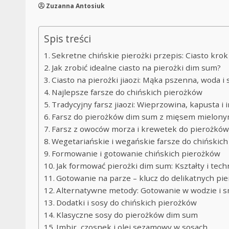
Zuzanna Antosiuk
Spis treści
Sekretne chińskie pierożki przepis: Ciasto kro
Jak zrobić idealne ciasto na pierożki dim sum?
Ciasto na pierożki jiaozi: Mąka pszenna, woda i 
Najlepsze farsze do chińskich pierożków
Tradycyjny farsz jiaozi: Wieprzowina, kapusta i 
Farsz do pierożków dim sum z mięsem mielon
Farsz z owoców morza i krewetek do pierożkó
Wegetariańskie i wegańskie farsze do chińskic
Formowanie i gotowanie chińskich pierożków
Jak formować pierożki dim sum: Kształty i tech
Gotowanie na parze – klucz do delikatnych pi
Alternatywne metody: Gotowanie w wodzie i 
Dodatki i sosy do chińskich pierożków
Klasyczne sosy do pierożków dim sum
Imbir, czosnek i olej sezamowy w sosach