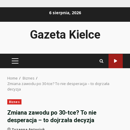
Skip
6 sierpnia, 2026
to
content
Gazeta Kielce
PRIMARY
MENU
Home
Biznes
Zmiana zawodu po 30-tce? To nie desperacja – to dojrzała
decyzja
Biznes
Zmiana zawodu po 30-tce? To nie
desperacja – to dojrzała decyzja
Zuzanna Antosiuk