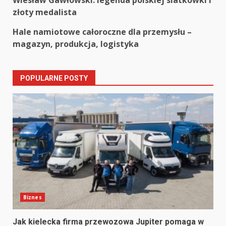
Continue
złoty medalista
Reading
Hale namiotowe całoroczne dla przemysłu –
magazyn, produkcja, logistyka
POPULARNE POSTY
Biznes
Jak kielecka firma przewozowa Jupiter pomaga w