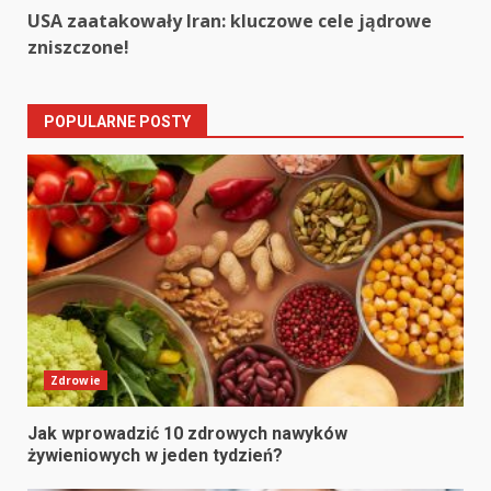
Reading
USA zaatakowały Iran: kluczowe cele jądrowe
zniszczone!
POPULARNE POSTY
Zdrowie
Jak wprowadzić 10 zdrowych nawyków
żywieniowych w jeden tydzień?