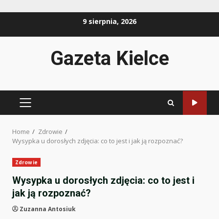
Skip
9 sierpnia, 2026
to
content
Gazeta Kielce
PRIMARY
MENU
Home
Zdrowie
Wysypka u dorosłych zdjęcia: co to jest i jak ją rozpoznać?
Zdrowie
Wysypka u dorosłych zdjęcia: co to jest i
jak ją rozpoznać?
Zuzanna Antosiuk