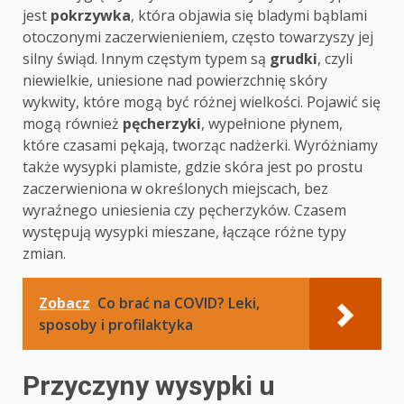
jest
pokrzywka
, która objawia się bladymi bąblami
otoczonymi zaczerwienieniem, często towarzyszy jej
silny świąd. Innym częstym typem są
grudki
, czyli
niewielkie, uniesione nad powierzchnię skóry
wykwity, które mogą być różnej wielkości. Pojawić się
mogą również
pęcherzyki
, wypełnione płynem,
które czasami pękają, tworząc nadżerki. Wyróżniamy
także wysypki plamiste, gdzie skóra jest po prostu
zaczerwieniona w określonych miejscach, bez
wyraźnego uniesienia czy pęcherzyków. Czasem
występują wysypki mieszane, łączące różne typy
zmian.
Zobacz
Co brać na COVID? Leki,
sposoby i profilaktyka
Przyczyny wysypki u