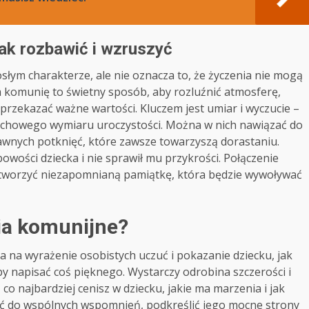
ak rozbawić i wzruszyć
łym charakterze, ale nie oznacza to, że życzenia nie mogą
 komunię to świetny sposób, aby rozluźnić atmosferę,
przekazać ważne wartości. Kluczem jest umiar i wyczucie –
duchowego wymiaru uroczystości. Można w nich nawiązać do
bawnych potknięć, które zawsze towarzyszą dorastaniu.
wości dziecka i nie sprawił mu przykrości. Połączenie
tworzyć niezapomnianą pamiątkę, która będzie wywoływać
ia komunijne?
 na wyrażenie osobistych uczuć i pokazanie dziecku, jak
by napisać coś pięknego. Wystarczy odrobina szczerości i
co najbardziej cenisz w dziecku, jakie ma marzenia i jak
ać do wspólnych wspomnień, podkreślić jego mocne strony