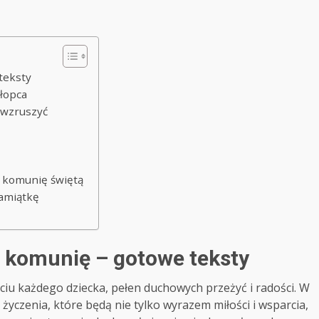
teksty
hłopca
 wzruszyć
ą komunię świętą
pamiątkę
a komunię – gotowe teksty
iu każdego dziecka, pełen duchowych przeżyć i radości. W
zenia, które będą nie tylko wyrazem miłości i wsparcia,