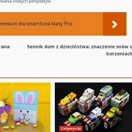
rywania nowych perspektyw.
premium dla smartfona klasy Pro
 rana
Sennik dom z dzieciństwa: znaczenie snów 
korzeniac
Ciekawostki