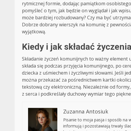
rytmicznej formie, dodając pamiątkom osobistego 
pomyśleć o tym, jak będzie on wyglądał i jak wpisuj
może bardziej rozbudowany? Czy ma być utrzyma
Dobrze dobrany wierszyk na komunię z pewnością 
wyjątkową.
Kiedy i jak składać życzen
Składanie życzeń komunijnych to ważny element ur
składa się podczas przyjęcia komunijnego, po cer
dziecka z uśmiechem i życzliwymi słowami. Jeśli j
można przekazać za pośrednictwem kartki okolicz
tekstową czy elektroniczną. Niezależnie od formy, 
z serca i podkreślały duchowy wymiar tego piękne
Zuzanna Antosiuk
Pisanie to moja pasja i sposób na wy
informują i pozostawiają trwały śl