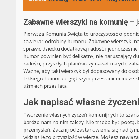
Zabawne wierszyki na komunię – j
Pierwsza Komunia Święta to uroczystość o podnios
zawierać odrobiny humoru. Zabawne wierszyki na
sprawić dziecku dodatkową radość i jednocześnie 
humor powinien być delikatny, nie naruszający 
radości, przyszłych planów czy nawet małych, za
Ważne, aby taki wierszyk był dopasowany do osobo
lekkiego humoru z głębszym przesłaniem może s
uśmiech przez lata.
Jak napisać własne życzen
Tworzenie własnych życzeń komunijnych to szansa
bardzo nam na nim zależy. Nie trzeba być poetą, 
przemyśleń. Zacznij od zastanowienia się nad tym, 
widzisz jego przyszłość w wierze. Możesz nawiąz