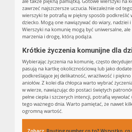
ale także piękną pamiątką. Gotowe wierszyki na 
zawrzeć najszczersze uczucia. Niezależnie od tego,
wierszyki te potrafią w piękny sposób podkreśli
dziecko. Mogą one nawiązywać do wiary, nadziei i 
Wierszyki na komunię mogą być uniwersalne, ale n
marzenia i drogę, którą podąża.
Krótkie życzenia komunijne dla dz
Wybierając życzenia na komunię, często decydujemy 
pasują na kartkę okolicznościową lub jako dodate
podkreślające jej delikatność, wrażliwość i piękn
aniołów. Z kolei dla chłopca warto wybrać życzeni
w wierze, nawiązując do postaci świętych patronó
pełne ciepła i szczerych intencji, potrafią wywoł
tego ważnego dnia. Warto pamiętać, że nawet kilk
ogromną wartość.
Zobacz
Routing number co to? Wszystko, co 