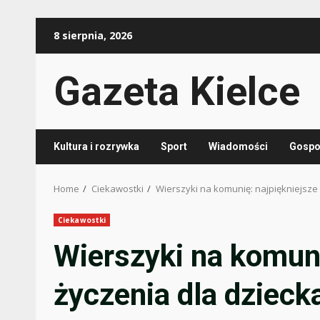
Skip
8 sierpnia, 2026
to
content
Gazeta Kielce
Kultura i rozrywka
Sport
Wiadomości
Gospod
Home
Ciekawostki
Wierszyki na komunię: najpiękniejsze
Ciekawostki
Wierszyki na komuni
życzenia dla dzieck