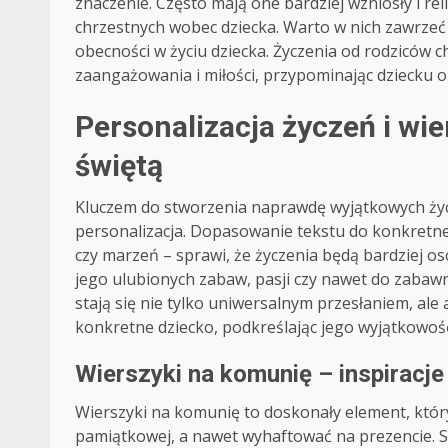
znaczenie. Często mają one bardziej wzniosły i re
chrzestnych wobec dziecka. Warto w nich zawrzeć 
obecności w życiu dziecka. Życzenia od rodziców
zaangażowania i miłości, przypominając dziecku o
Personalizacja życzeń i w
świętą
Kluczem do stworzenia naprawdę wyjątkowych życz
personalizacja. Dopasowanie tekstu do konkretne
czy marzeń – sprawi, że życzenia będą bardziej o
jego ulubionych zabaw, pasji czy nawet do zabawny
stają się nie tylko uniwersalnym przesłaniem, ale
konkretne dziecko, podkreślając jego wyjątkowo
Wierszyki na komunię – inspiracje
Wierszyki na komunię to doskonały element, któr
pamiątkowej, a nawet wyhaftować na prezencie. 