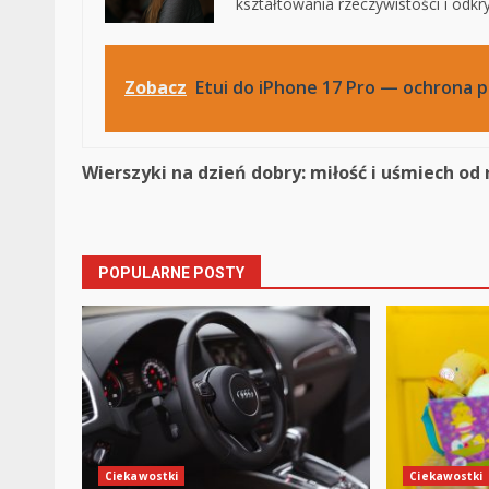
kształtowania rzeczywistości i odk
Zobacz
Etui do iPhone 17 Pro — ochrona 
Continue
Wierszyki na dzień dobry: miłość i uśmiech od
Reading
POPULARNE POSTY
Ciekawostki
Ciekawostki