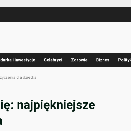
arka i inwestycje
Celebryci
Zdrowie
Biznes
Polity
 życzenia dla dziecka
ę: najpiękniejsze
a