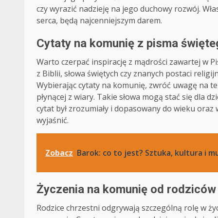
czy wyrazić nadzieję na jego duchowy rozwój. Wła
serca, będą najcenniejszym darem.
Cytaty na komunię z pisma święteg
Warto czerpać inspirację z mądrości zawartej w P
z Biblii, słowa świętych czy znanych postaci reli
Wybierając cytaty na komunię, zwróć uwagę na te, 
płynącej z wiary. Takie słowa mogą stać się dla d
cytat był zrozumiały i dopasowany do wieku oraz wr
wyjaśnić.
Zobacz
Barok: co to jest? Sztuka, kultura i 
Życzenia na komunię od rodziców
Rodzice chrzestni odgrywają szczególną rolę w ży