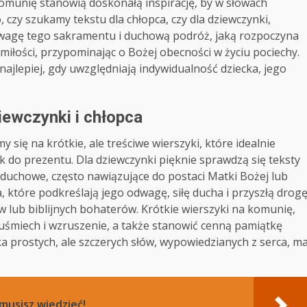
komunię stanowią doskonałą inspirację, by w słowach
 czy szukamy tekstu dla chłopca, czy dla dziewczynki,
ć wagę tego sakramentu i duchową podróż, jaką rozpoczyna
miłości, przypominając o Bożej obecności w życiu pociechy.
ajlepiej, gdy uwzględniają indywidualność dziecka, jego
iewczynki i chłopca
się na krótkie, ale treściwe wierszyki, które idealnie
k do prezentu. Dla dziewczynki pięknie sprawdzą się teksty
o duchowe, często nawiązujące do postaci Matki Bożej lub
a, które podkreślają jego odwagę, siłę ducha i przyszłą drog
w lub biblijnych bohaterów. Krótkie wierszyki na komunię,
ać uśmiech i wzruszenie, a także stanowić cenną pamiątkę
a prostych, ale szczerych słów, wypowiedzianych z serca, m
musisz wiedzieć!