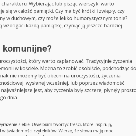
charakteru. Wybierając lub pisząc wierszyk, warto
e się w całość pamiątki. Czy ma być krótki i zwięzły, czy
ny w duchowym, czy może lekko humorystycznym tonie?
wzbogaci każdą pamiątkę, czyniąc ją jeszcze bardziej
ia komunijne?
oczystości, który warto zaplanować. Tradycyjnie życzenia
emonii w kościele. Można to zrobić osobiście, podchodząc d
ednak nie możemy być obecni na uroczystości, życzenia
nościowej, wysłanej wcześniej, lub poprzez wiadomość
najważniejsze jest, aby życzenia były szczere, płynęły prost
go dnia.
rażenie siebie. Uwielbiam tworzyć treści, które inspirują,
ad w świadomości czytelników. Wierzę, że słowa mają moc