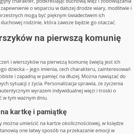
ligijny charakter, podkreślając duchową więź i zobowiązania
zapewnienie o wsparciu w dalszej drodze wiary, modlitwie i
 chrzestnych mogą być pięknym świadectwem ich
 duchowej rodzinie, która zawsze będzie go otaczać.
ierszyków na pierwszą komunię
eń i wierszyków na pierwszą komunię świętą jest ich
go dziecka – jego imienia, cech charakteru, zainteresowań
sobiste i zapadną w pamięć na dłużej. Można nawiązać do
ch sytuacji z życia. Personalizacja sprawia, że życzenia
 autentycznym wyrazem indywidualnej więzi i troski o
ść w tym ważnym dniu.
 na kartkę i pamiątkę
y można umieścić na kartce okolicznościowej, w księdze
Stanowią one łatwy sposób na przekazanie emocji w