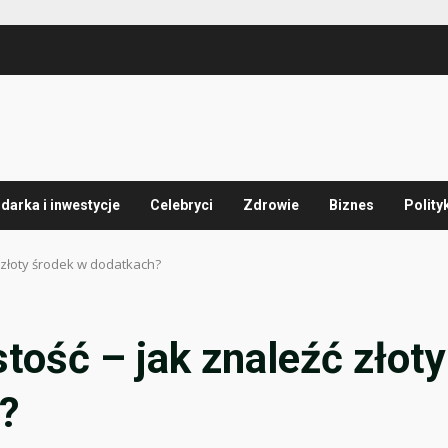
arka i inwestycje
Celebryci
Zdrowie
Biznes
Polity
ć złoty środek w dodatkach?
tość – jak znaleźć złoty
?