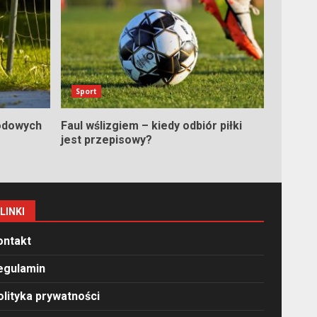
Sport
odowych
Faul wślizgiem – kiedy odbiór piłki
jest przepisowy?
LINKI
ontakt
egulamin
olityka prywatności