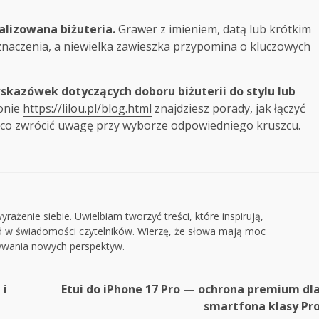
.
alizowana biżuteria.
Grawer z imieniem, datą lub krótkim
znaczenia, a niewielka zawieszka przypomina o kluczowych
 wskazówek dotyczących doboru biżuterii do stylu lub
onie
https://lilou.pl/blog.html
znajdziesz porady, jak łączyć
 co zwrócić uwagę przy wyborze odpowiedniego kruszcu.
rażenie siebie. Uwielbiam tworzyć treści, które inspirują,
ad w świadomości czytelników. Wierzę, że słowa mają moc
rywania nowych perspektyw.
 i
Etui do iPhone 17 Pro — ochrona premium dl
smartfona klasy Pr