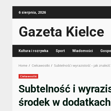
Skip
6 sierpnia, 2026
to
content
Gazeta Kielce
Kultura i rozrywka
Sport
Wiadomości
Gospod
Home
Ciekawostki
Subtelność i wyrazistość – jak znaleź
Ciekawostki
Subtelność i wyrazis
środek w dodatkach