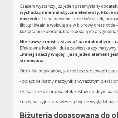
Czasem wystarczy już jeden przemyślany dodatek, 
wychodzą minimalistyczne elementy, które do
noszeniu.
To na przykład cienki łańcuszek, branso
lilou.pl
idealnie wpisują się w biurowy dress code 
kształtami i kolorami, które dodają im oryginalnoś
Nie zawsze musisz stawiać na minimalizm – cz
Efektowne kolczyki, duża zawieszka czy masywny 
„mniej znaczy więcej”.
Jeśli jeden element je
stonowana.
Oto kilka przykładów, jak możesz stosować tę zas
• połącz delikatny naszyjnik z wyrazistym pierścio
• kilka cienkich bransoletek zestaw z jednym bar
• duży naszyjnik z zawieszką będzie wyglądał najl
Biżuteria dopasowana do ok