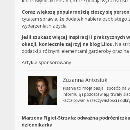
kolorowymi akcentami, które dodają wyrazistości
Coraz większą popularnością cieszy się person
cytatem sprawia, że dodatek nabiera osobistego 
wydarzeniach z życia.
Jeśli szukasz więcej inspiracji i praktycznych
okazji, koniecznie zajrzyj na blog Lilou.
Na str
dodatki z różnymi elementami garderoby oraz na
Artykuł sponsorowany
Zuzanna Antosiuk
Pisanie to moja pasja i sposób na wy
informują i pozostawiają trwały śl
kształtowania rzeczywistości i odk
Continue
Marzena Figiel-Strzała: odważna podróżniczka
dziennikarka