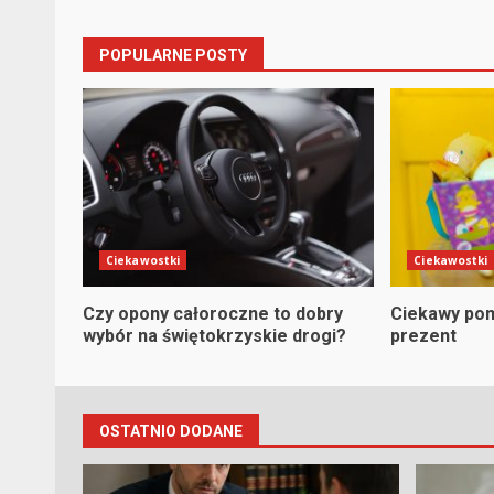
Reading
POPULARNE POSTY
Ciekawostki
Ciekawostki
Czy opony całoroczne to dobry
Ciekawy pom
wybór na świętokrzyskie drogi?
prezent
OSTATNIO DODANE