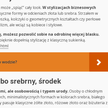
może „spiąć” cały look.
W stylizacjach biznesowych
yczne formy w odcieniach złota lub srebra. Strzałem w
eszką, kolczyki o geometrycznych kształtach czy perłowe
izm, ale wciąż są kobiece i stylowe.
ę, możesz pozwolić sobie na odrobinę więcej blasku.
ięknie dopełnią stylizację z klasyczną sukienką.
.html
o wodzie?
lbo srebrny, środek
ami, ale osobowością i typem urody.
Osoby o chłodnym
ch, minimalistycznych formach w kolorach srebra, białego
y pasuje klasyczne żółte złoto, różowe złoto oraz biżuteria z