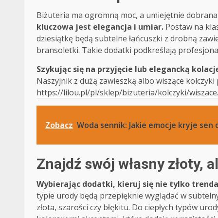
Biżuteria ma ogromną moc, a umiejętnie dobrana 
kluczowa jest elegancja i umiar.
Postaw na klas
dziesiątkę będą subtelne łańcuszki z drobną zawi
bransoletki. Takie dodatki podkreślają profesjonal
Szykując się na przyjęcie lub elegancką kolacj
Naszyjnik z dużą zawieszką albo wiszące kolczyki p
https://lilou.pl/pl/sklep/bizuteria/kolczyki/wiszace
Zobacz
Woda sennik: Jakie emocje kryje sen 
Znajdź swój własny złoty, a
Wybierając dodatki, kieruj się nie tylko trend
typie urody będą przepięknie wyglądać w subtelny
złota, szarości czy błękitu. Do ciepłych typów urod