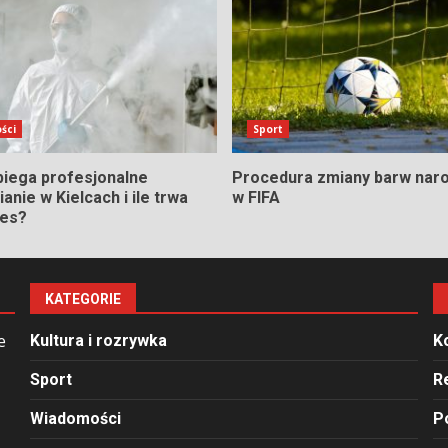
ści
Sport
biega profesjonalne
Procedura zmiany barw nar
anie w Kielcach i ile trwa
w FIFA
ces?
KATEGORIE
e
Kultura i rozrywka
K
Sport
R
Wiadomości
P