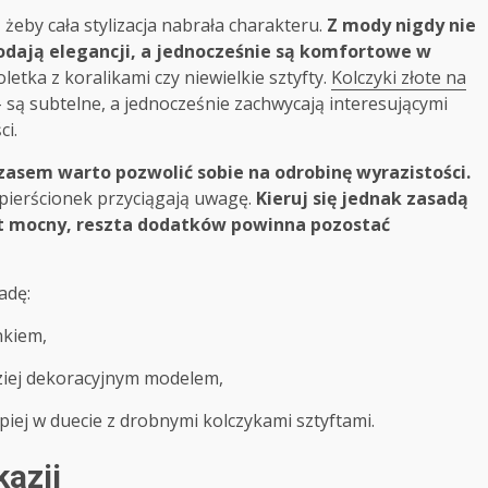
żeby cała stylizacja nabrała charakteru.
Z mody nigdy nie
dają elegancji, a jednocześnie są komfortowe w
letka z koralikami czy niewielkie sztyfty.
Kolczyki złote na
– są subtelne, a jednocześnie zachwycają interesującymi
ci.
asem warto pozwolić sobie na odrobinę wyrazistości.
pierścionek przyciągają uwagę.
Kieruj się jednak zasadą
st mocny, reszta dodatków powinna pozostać
adę:
nkiem,
dziej dekoracyjnym modelem,
epiej w duecie z drobnymi kolczykami sztyftami.
azji