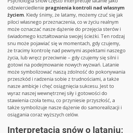
Psychologia snów często interpretuje latanie jako
odzwierciedlenie
pragnienia kontroli nad własnym
życiem
. Kiedy śnimy, że latamy, możemy czuć się jak
piloci własnego przeznaczenia, co w życiu realnym
może oznaczać nasze dążenie do przejęcia sterów i
świadomego kształtowania swojej ścieżki. Ten rodzaj
snu może pojawiać się w momentach, gdy czujemy,
że tracimy kontrolę nad pewnymi aspektami naszego
życia, lub wręcz przeciwnie – gdy czujemy się silni i
gotowi na podejmowanie nowych wyzwań. Latanie
może symbolizować naszą zdolność do pokonywania
przeszkód i radzenia sobie z trudnościami, a także
nasze ambicje i chęć osiągnięcia sukcesu. Jest to
wyraz naszej wewnętrznej siły i gotowości do
stawienia czoła temu, co przyniesie przyszłość, a
także symbolizuje nasze dążenie do samorealizacji i
osiągania coraz wyższych celów.
Interpretacja snów o lataniu: