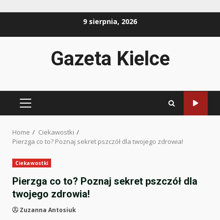
Skip
9 sierpnia, 2026
to
content
Gazeta Kielce
PRIMARY
MENU
Home
Ciekawostki
Pierzga co to? Poznaj sekret pszczół dla twojego zdrowia!
Ciekawostki
Pierzga co to? Poznaj sekret pszczół dla
twojego zdrowia!
Zuzanna Antosiuk