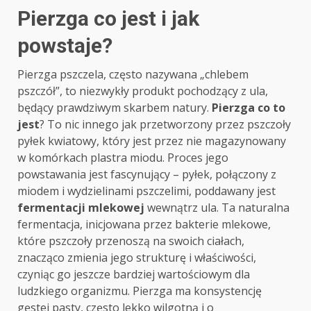
Pierzga co jest i jak
powstaje?
Pierzga pszczela, często nazywana „chlebem
pszczół”, to niezwykły produkt pochodzący z ula,
będący prawdziwym skarbem natury.
Pierzga co to
jest
? To nic innego jak przetworzony przez pszczoły
pyłek kwiatowy, który jest przez nie magazynowany
w komórkach plastra miodu. Proces jego
powstawania jest fascynujący – pyłek, połączony z
miodem i wydzielinami pszczelimi, poddawany jest
fermentacji mlekowej
wewnątrz ula. Ta naturalna
fermentacja, inicjowana przez bakterie mlekowe,
które pszczoły przenoszą na swoich ciałach,
znacząco zmienia jego strukturę i właściwości,
czyniąc go jeszcze bardziej wartościowym dla
ludzkiego organizmu. Pierzga ma konsystencję
gęstej pasty, często lekko wilgotną i o