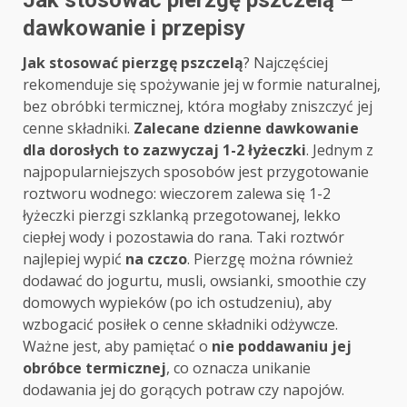
Jak stosować pierzgę pszczelą –
dawkowanie i przepisy
Jak stosować pierzgę pszczelą
? Najczęściej
rekomenduje się spożywanie jej w formie naturalnej,
bez obróbki termicznej, która mogłaby zniszczyć jej
cenne składniki.
Zalecane dzienne dawkowanie
dla dorosłych to zazwyczaj 1-2 łyżeczki
. Jednym z
najpopularniejszych sposobów jest przygotowanie
roztworu wodnego: wieczorem zalewa się 1-2
łyżeczki pierzgi szklanką przegotowanej, lekko
ciepłej wody i pozostawia do rana. Taki roztwór
najlepiej wypić
na czczo
. Pierzgę można również
dodawać do jogurtu, musli, owsianki, smoothie czy
domowych wypieków (po ich ostudzeniu), aby
wzbogacić posiłek o cenne składniki odżywcze.
Ważne jest, aby pamiętać o
nie poddawaniu jej
obróbce termicznej
, co oznacza unikanie
dodawania jej do gorących potraw czy napojów.