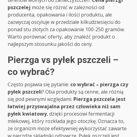
terenów wolnych od zanieczyszczeń.
Cena pierzgi
pszczelej
może się różnić w zależności od
producenta, opakowania i ilości produktu, ale
zazwyczaj oscyluje w przedziale kilkudziesięciu do
ponad stu złotych za opakowanie 100-250 gramów.
Warto porównać oferty, aby znaleźć produkt o
najlepszym stosunku jakości do ceny.
Pierzga vs pyłek pszczeli –
co wybrać?
Często pojawia się pytanie:
co wybrać – pierzga czy
pyłek pszczeli
? Oba produkty są cenne, ale różnią
się pod pewnymi względami.
Pierzga pszczela jest
łatwiej przyswajalna przez człowieka niż sam
pyłek kwiatowy
, dzięki procesowi fermentacji
mlekowej, który rozkłada jego otoczkę. Oznacza to,
że organizm może efektywniej wykorzystać zawarte
w pierzdze składniki odżywcze. Pyłek pszczeli jest