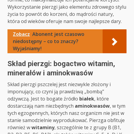
Wykorzystanie pierzgi jako elementu zdrowego stylu
życia to powrót do korzeni, do mądrości natury,
która od wieków oferuje nam swoje najlepsze dary.
Zobacz
Abonent jest czasowo
niedostępny – co to znaczy?
Wyjaśniamy!
Skład pierzgi: bogactwo witamin,
minerałów i aminokwasów
Skład pierzgi pszczelej jest niezwykle złożony i
imponujący, co czyni ją prawdziwą „bombą”
odżywczą. Jest to bogate źródło
białek
, które
dostarczają nam niezbędnych
aminokwasów
, w tym
tych egzogennych, których nasz organizm nie jest w
stanie samodzielnie wyprodukować. Pierzga obfituje
również w
witaminy
, szczególnie te z grupy B (B1,