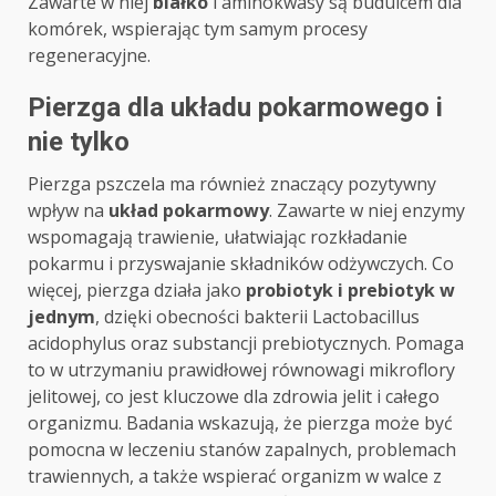
Zawarte w niej
białko
i aminokwasy są budulcem dla
komórek, wspierając tym samym procesy
regeneracyjne.
Pierzga dla układu pokarmowego i
nie tylko
Pierzga pszczela ma również znaczący pozytywny
wpływ na
układ pokarmowy
. Zawarte w niej enzymy
wspomagają trawienie, ułatwiając rozkładanie
pokarmu i przyswajanie składników odżywczych. Co
więcej, pierzga działa jako
probiotyk i prebiotyk w
jednym
, dzięki obecności bakterii Lactobacillus
acidophylus oraz substancji prebiotycznych. Pomaga
to w utrzymaniu prawidłowej równowagi mikroflory
jelitowej, co jest kluczowe dla zdrowia jelit i całego
organizmu. Badania wskazują, że pierzga może być
pomocna w leczeniu stanów zapalnych, problemach
trawiennych, a także wspierać organizm w walce z