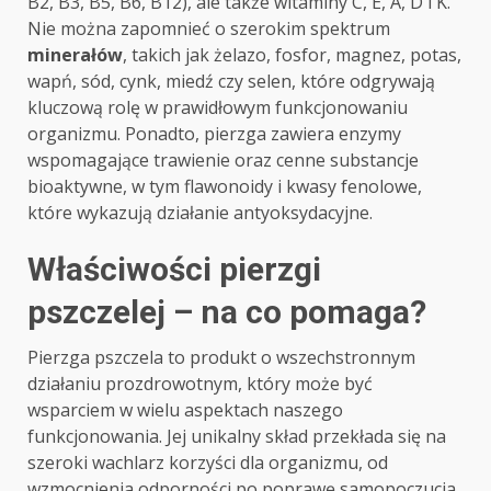
B2, B3, B5, B6, B12), ale także witaminy C, E, A, D i K.
Nie można zapomnieć o szerokim spektrum
minerałów
, takich jak żelazo, fosfor, magnez, potas,
wapń, sód, cynk, miedź czy selen, które odgrywają
kluczową rolę w prawidłowym funkcjonowaniu
organizmu. Ponadto, pierzga zawiera enzymy
wspomagające trawienie oraz cenne substancje
bioaktywne, w tym flawonoidy i kwasy fenolowe,
które wykazują działanie antyoksydacyjne.
Właściwości pierzgi
pszczelej – na co pomaga?
Pierzga pszczela to produkt o wszechstronnym
działaniu prozdrowotnym, który może być
wsparciem w wielu aspektach naszego
funkcjonowania. Jej unikalny skład przekłada się na
szeroki wachlarz korzyści dla organizmu, od
wzmocnienia odporności po poprawę samopoczucia.