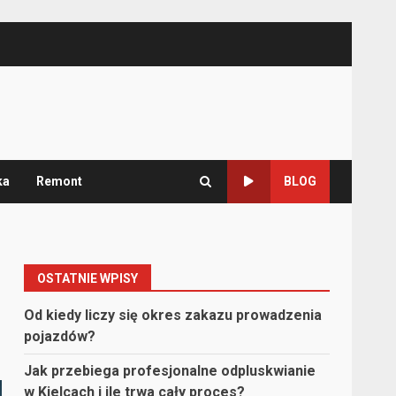
ka
Remont
BLOG
OSTATNIE WPISY
Od kiedy liczy się okres zakazu prowadzenia
pojazdów?
Jak przebiega profesjonalne odpluskwianie
w Kielcach i ile trwa cały proces?