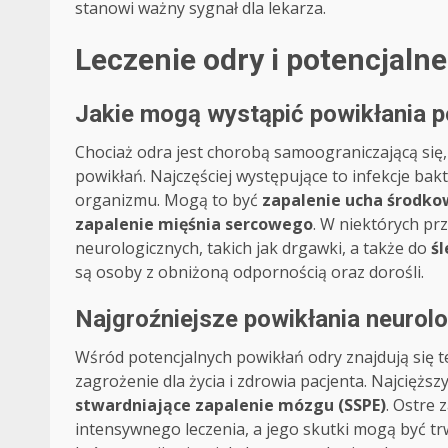
stanowi ważny sygnał dla lekarza.
Leczenie odry i potencjaln
Jakie mogą wystąpić powikłania p
Chociaż odra jest chorobą samoograniczającą si
powikłań. Najczęściej występujące to infekcje bakt
organizmu. Mogą to być
zapalenie ucha środk
zapalenie mięśnia sercowego
. W niektórych p
neurologicznych, takich jak drgawki, a także do
ś
są osoby z obniżoną odpornością oraz dorośli.
Najgroźniejsze powikłania neurol
Wśród potencjalnych powikłań odry znajdują się 
zagrożenie dla życia i zdrowia pacjenta. Najcięższ
stwardniające zapalenie mózgu (SSPE)
. Ostre
intensywnego leczenia, a jego skutki mogą być trw