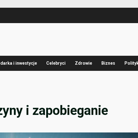
arka i inwestycje
Celebryci
Zdrowie
Biznes
Polity
zyny i zapobieganie