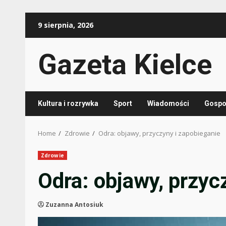
Skip
9 sierpnia, 2026
to
content
Gazeta Kielce
Kultura i rozrywka
Sport
Wiadomości
Gospod
Home
Zdrowie
Odra: objawy, przyczyny i zapobieganie
Zdrowie
Odra: objawy, przyc
Zuzanna Antosiuk