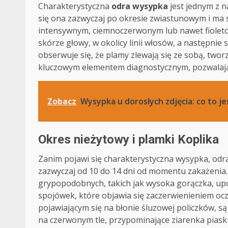
Charakterystyczna
odra wysypka
jest jednym z n
się ona zazwyczaj po okresie zwiastunowym i ma s
intensywnym, ciemnoczerwonym lub nawet fioleto
skórze głowy, w okolicy linii włosów, a następnie
obserwuje się, że plamy zlewają się ze sobą, twor
kluczowym elementem diagnostycznym, pozwalając
Zobacz
Wysypka u dorosłych zdjęcia: co to jes
Okres nieżytowy i plamki Koplika
Zanim pojawi się charakterystyczna wysypka, odr
zazwyczaj od 10 do 14 dni od momentu zakażenia
grypopodobnych, takich jak wysoka gorączka, upor
spojówek, które objawia się zaczerwienieniem o
pojawiającym się na błonie śluzowej policzków, s
na czerwonym tle, przypominające ziarenka piasku