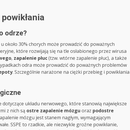
e powikłania
o odrze?
ę, u około 30% chorych może prowadzić do poważnych
eryjne, które rozwijają się na tle osłabionego przez wirusa
owego
,
zapalenie płuc
(tzw. wtórne zapalenie płuc), a także
rzypadkach odra może prowadzić do poważnych problemów
lepoty
. Szczególnie narażone na ciężki przebieg i powikłania
ogiczne
te dotyczące układu nerwowego, które stanowią największe
ymi z nich są
ostre zapalenie mózgu
oraz
podostre
 zapalenie mózgu jest stanem nagłym, wymagającym
ałe. SSPE to rzadkie, ale niezwykle groźne powikłanie,