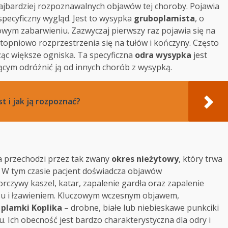
ajbardziej rozpoznawalnych objawów tej choroby. Pojawia
pecyficzny wygląd. Jest to wysypka
gruboplamista
, o
wym zabarwieniu. Zazwyczaj pierwszy raz pojawia się na
 stopniowo rozprzestrzenia się na tułów i kończyny. Często
ząc większe ogniska. Ta specyficzna
odra wysypka
jest
ym odróżnić ją od innych chorób z wysypką.
t i jak ją rozpoznać?
a przechodzi przez tak zwany
okres nieżytowy
, który trwa
. W tym czasie pacjent doświadcza objawów
czywy kaszel, katar, zapalenie gardła oraz zapalenie
czu i łzawieniem. Kluczowym wczesnym objawem,
ą
plamki Koplika
– drobne, białe lub niebieskawe punkciki
. Ich obecność jest bardzo charakterystyczna dla odry i