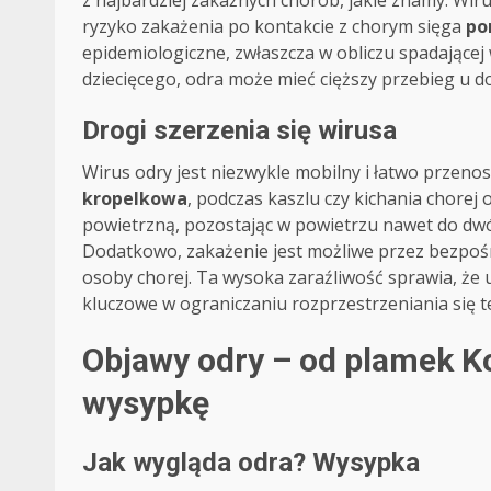
z najbardziej zakaźnych chorób, jakie znamy. Wir
ryzyko zakażenia po kontakcie z chorym sięga
po
epidemiologiczne, zwłaszcza w obliczu spadającej
dziecięcego, odra może mieć cięższy przebieg u d
Drogi szerzenia się wirusa
Wirus odry jest niezwykle mobilny i łatwo przenos
kropelkowa
, podczas kaszlu czy kichania chorej
powietrzną, pozostając w powietrzu nawet do dwó
Dodatkowo, zakażenie jest możliwe przez bezpośr
osoby chorej. Ta wysoka zaraźliwość sprawia, że u
kluczowe w ograniczaniu rozprzestrzeniania się t
Objawy odry – od plamek K
wysypkę
Jak wygląda odra? Wysypka