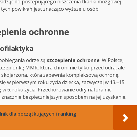
rowadząc do postępującego niszczenia tkanki mózgowej i
 tych powikłań jest znacząco wyższe u osób
epienia ochronne
ofilaktyka
apobiegania odrze są
szczepienia ochronne
. W Polsce,
szczepionkę MMR, która chroni nie tylko przed odrą, ale
nka skojarzona, która zapewnia kompleksową ochronę.
ę w pierwszym roku życia dziecka, zazwyczaj w 13.–15.
 w 6. roku życia. Przechorowanie odry naturalnie
t znacznie bezpieczniejszym sposobem na jej uzyskanie.
nik dla początkujących i ranking