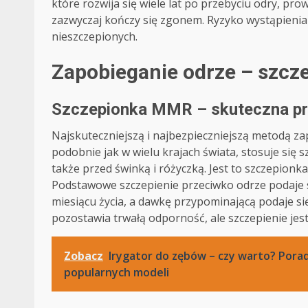
które rozwija się wiele lat po przebyciu odry, p
zazwyczaj kończy się zgonem. Ryzyko wystąpienia
nieszczepionych.
Zapobieganie odrze – szcz
Szczepionka MMR – skuteczna pr
Najskuteczniejszą i najbezpieczniejszą metodą z
podobnie jak w wielu krajach świata, stosuje się 
także przed świnką i różyczką. Jest to szczepio
Podstawowe szczepienie przeciwko odrze podaje si
miesiącu życia, a dawkę przypominającą podaje się
pozostawia trwałą odporność, ale szczepienie jes
Zobacz
Irygator do zębów – czy warto? Porad
popularnych modeli