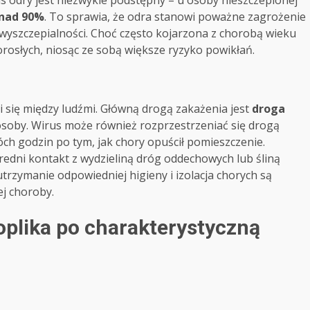
us odry jest niezwykle podstępny – u osoby nieszczepionej
nad 90%
. To sprawia, że odra stanowi poważne zagrożenie
 wyszczepialności. Choć często kojarzona z chorobą wieku
orosłych, niosąc ze sobą większe ryzyko powikłań.
i się między ludźmi. Główną drogą zakażenia jest
droga
 osoby. Wirus może również rozprzestrzeniać się drogą
ch godzin po tym, jak chory opuścił pomieszczenie.
edni kontakt z wydzieliną dróg oddechowych lub śliną
trzymanie odpowiedniej higieny i izolacja chorych są
ej choroby.
oplika po charakterystyczną