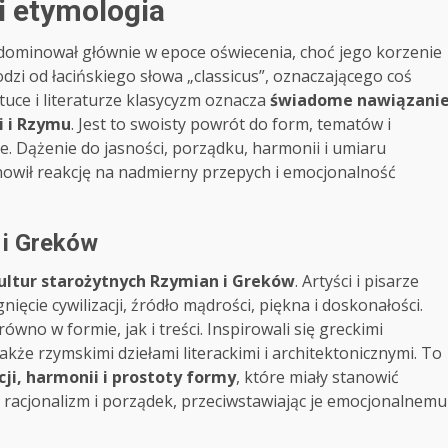
i etymologia
 dominował głównie w epoce oświecenia, choć jego korzenie
dzi od łacińskiego słowa „classicus”, oznaczającego coś
uce i literaturze klasycyzm oznacza
świadome nawiązani
i i Rzymu
. Jest to swoisty powrót do form, tematów i
. Dążenie do jasności, porządku, harmonii i umiaru
nowił reakcję na nadmierny przepych i emocjonalność
 i Greków
ultur starożytnych Rzymian i Greków
. Artyści i pisarze
ięcie cywilizacji, źródło mądrości, piękna i doskonałości.
wno w formie, jak i treści. Inspirowali się greckimi
akże rzymskimi dziełami literackimi i architektonicznymi. To
cji, harmonii i prostoty formy
, które miały stanowić
a racjonalizm i porządek, przeciwstawiając je emocjonalnemu