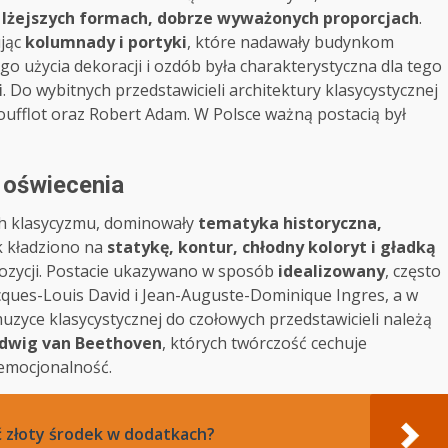
lżejszych formach, dobrze wyważonych proporcjach
.
ując
kolumnady i portyki
, które nadawały budynkom
go użycia dekoracji i ozdób była charakterystyczna dla tego
i
. Do wybitnych przedstawicieli architektury klasycystycznej
oufflot oraz Robert Adam. W Polsce ważną postacią był
 oświecenia
ch klasycyzmu, dominowały
tematyka historyczna,
k kładziono na
statykę, kontur, chłodny koloryt i gładką
pozycji. Postacie ukazywano w sposób
idealizowany
, często
acques-Louis David i Jean-Auguste-Dominique Ingres, a w
uzyce klasycystycznej do czołowych przedstawicieli należą
udwig van Beethoven
, których twórczość cechuje
emocjonalność.
źć złoty środek w dodatkach?