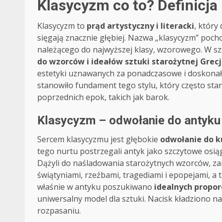
Klasycyzm co to? Definicja 
Klasycyzm to
prąd artystyczny i literacki
, który
sięgają znacznie głębiej. Nazwa „klasycyzm” pocho
należącego do najwyższej klasy, wzorowego. W szt
do wzorców i ideałów sztuki starożytnej Grecj
estetyki uznawanych za ponadczasowe i doskonałe
stanowiło fundament tego stylu, który często sta
poprzednich epok, takich jak barok.
Klasycyzm – odwołanie do antyku
Sercem klasycyzmu jest głębokie
odwołanie do k
tego nurtu postrzegali antyk jako szczytowe osiągn
Dążyli do naśladowania starożytnych wzorców, zaró
świątyniami, rzeźbami, tragediami i epopejami, a t
właśnie w antyku poszukiwano
idealnych propor
uniwersalny model dla sztuki. Nacisk kładziono n
rozpasaniu.