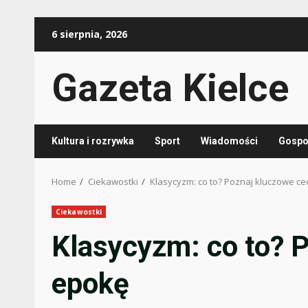
Skip
6 sierpnia, 2026
to
content
Gazeta Kielce
Kultura i rozrywka
Sport
Wiadomości
Gospod
Home
Ciekawostki
Klasycyzm: co to? Poznaj kluczowe ce
Ciekawostki
Klasycyzm: co to? P
epokę