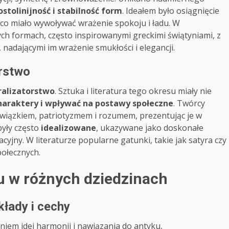
ostolinijność i stabilność form
. Ideałem było osiągnięcie
co miało wywoływać wrażenie spokoju i ładu. W
ych formach, często inspirowanymi greckimi świątyniami, z
nadającymi im wrażenie smukłości i elegancji.
orstwo
ralizatorstwo
. Sztuka i literatura tego okresu miały nie
haraktery i wpływać na postawy społeczne
. Twórcy
wiązkiem, patriotyzmem i rozumem, prezentując je w
były często
idealizowane
, ukazywane jako doskonałe
yjny. W literaturze popularne gatunki, takie jak satyra czy
połecznych.
u w różnych dziedzinach
kłady i cechy
niem idei harmonii i nawiązania do antyku,