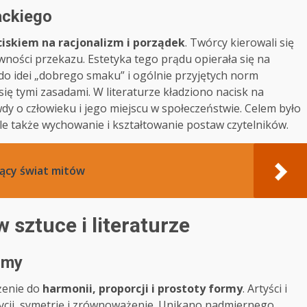
ackiego
ciskiem na racjonalizm i porządek
. Twórcy kierowali się
owności przekazu. Estetyka tego prądu opierała się na
do idei „dobrego smaku” i ogólnie przyjętych norm
ię tymi zasadami. W literaturze kładziono nacisk na
dy o człowieku i jego miejscu w społeczeństwie. Celem było
ale także wychowanie i kształtowanie postaw czytelników.
jący świat mitów
sztuce i literaturze
rmy
żenie do
harmonii, proporcji i prostoty formy
. Artyści i
zycji, symetrię i zrównoważenie. Unikano nadmiernego