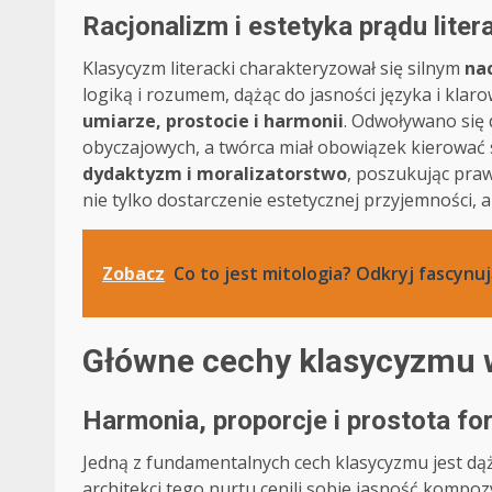
Racjonalizm i estetyka prądu liter
Klasycyzm literacki charakteryzował się silnym
na
logiką i rozumem, dążąc do jasności języka i klar
umiarze, prostocie i harmonii
. Odwoływano się 
obyczajowych, a twórca miał obowiązek kierować s
dydaktyzm i moralizatorstwo
, poszukując praw
nie tylko dostarczenie estetycznej przyjemności, 
Zobacz
Co to jest mitologia? Odkryj fascynu
Główne cechy klasycyzmu w 
Harmonia, proporcje i prostota fo
Jedną z fundamentalnych cech klasycyzmu jest dą
architekci tego nurtu cenili sobie jasność kompo