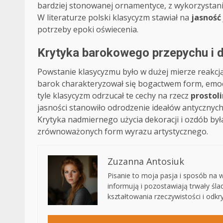
bardziej stonowanej ornamentyce, z wykorzystani
W literaturze polski klasycyzm stawiał na
jasność
potrzeby epoki oświecenia.
Krytyka barokowego przepychu i
Powstanie klasycyzmu było w dużej mierze reakcj
barok charakteryzował się bogactwem form, emo
tyle klasycyzm odrzucał te cechy na rzecz
prostoli
jasności stanowiło odrodzenie ideałów antycznyc
Krytyka nadmiernego użycia dekoracji i ozdób był
zrównoważonych form wyrazu artystycznego.
Zuzanna Antosiuk
Pisanie to moja pasja i sposób na wy
informują i pozostawiają trwały śl
kształtowania rzeczywistości i odk