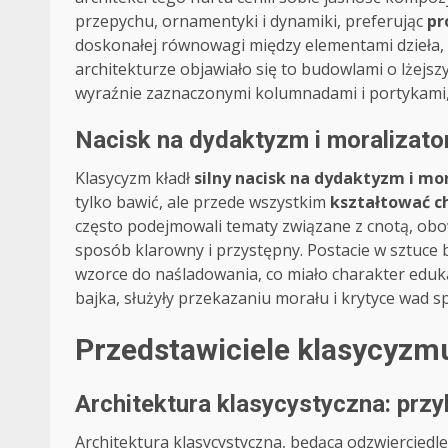
przepychu, ornamentyki i dynamiki, preferując
pr
doskonałej równowagi między elementami dzieła, 
architekturze objawiało się to budowlami o lżejsz
wyraźnie zaznaczonymi kolumnadami i portykami, 
Nacisk na dydaktyzm i moralizat
Klasycyzm kładł
silny nacisk na dydaktyzm i mo
tylko bawić, ale przede wszystkim
kształtować c
często podejmowali tematy związane z cnotą, obo
sposób klarowny i przystępny. Postacie w sztuce 
wzorce do naśladowania, co miało charakter edukac
bajka, służyły przekazaniu morału i krytyce wad s
Przedstawiciele klasycyzm
Architektura klasycystyczna: przy
Architektura klasycystyczna, będąca odzwierciedle