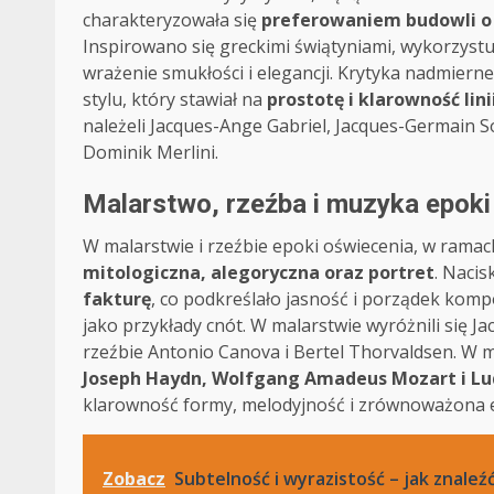
charakteryzowała się
preferowaniem budowli o 
Inspirowano się greckimi świątyniami, wykorzyst
wrażenie smukłości i elegancji. Krytyka nadmierne
stylu, który stawiał na
prostotę i klarowność lini
należeli Jacques-Ange Gabriel, Jacques-Germain S
Dominik Merlini.
Malarstwo, rzeźba i muzyka epoki
W malarstwie i rzeźbie epoki oświecenia, w rama
mitologiczna, alegoryczna oraz portret
. Nacis
fakturę
, co podkreślało jasność i porządek kom
jako przykłady cnót. W malarstwie wyróżnili się J
rzeźbie Antonio Canova i Bertel Thorvaldsen. W m
Joseph Haydn, Wolfgang Amadeus Mozart i L
klarowność formy, melodyjność i zrównoważona 
Zobacz
Subtelność i wyrazistość – jak znale