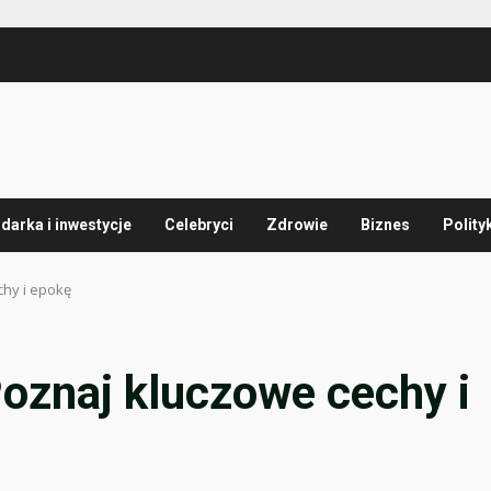
arka i inwestycje
Celebryci
Zdrowie
Biznes
Polity
chy i epokę
oznaj kluczowe cechy i