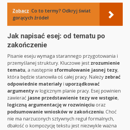
Zobacz
Co to termy? Odkryj świat
gorących źródeł
Jak napisać esej: od tematu po
zakończenie
Pisanie eseju wymaga starannego przygotowania i
przemyślanej struktury. Kluczowe jest
zrozumienie
tematu
, a następnie
sformułowanie jasnej tezy
,
która będzie stanowiła oś całej pracy. Należy
zebrać
odpowiednie materiały
i
uporządkować
argumenty
w logicznym planie pracy. Esej powinien
zawierać
jasne przedstawienie tezy we wstępie
,
logiczną argumentację w rozwinięciu
oraz
podsumowanie wniosków w zakończeniu
. Choć
nie ma narzuconych sztywnych reguł formalnych,
dbałość o kompozycję tekstu jest niezwykle ważna