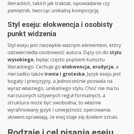
literackich, takich jak traktat, opowiadanie czy
pamiętnik, tworząc unikalną kompozycję.
Styl eseju: elokwencja i osobisty
punkt widzenia
Styl eseju jest niezwykle ważnym elementem, który
odzwierciedla osobowość autora. Dąży on do
stylu
wysokiego
, będąc często popisem kunsztu
literackiego. Cechuje go
elokwencja, erudycja
, a
nierzadko także
ironia i groteska
. Język eseju jest
bogaty i precyzyjny, a jednocześnie pozwala na
wyraz własnego, unikalnego stylu. Choć nie ma tu
narzuconych sztywnych reguł formalnych, a
struktura może być swobodna, to właśnie
wyrafinowany język i umiejętność operowania
słowem sprawiają, że esej staje się dziełem sztuki.
Rodzaje i cel pisania eseju