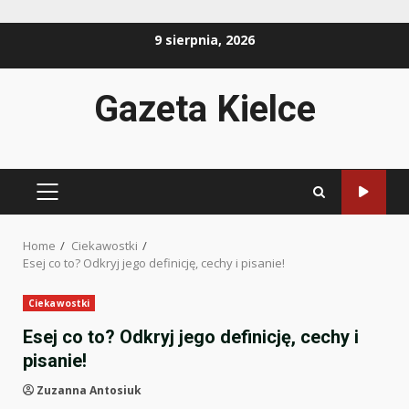
Skip
9 sierpnia, 2026
to
content
Gazeta Kielce
PRIMARY
MENU
Home
Ciekawostki
Esej co to? Odkryj jego definicję, cechy i pisanie!
Ciekawostki
Esej co to? Odkryj jego definicję, cechy i
pisanie!
Zuzanna Antosiuk