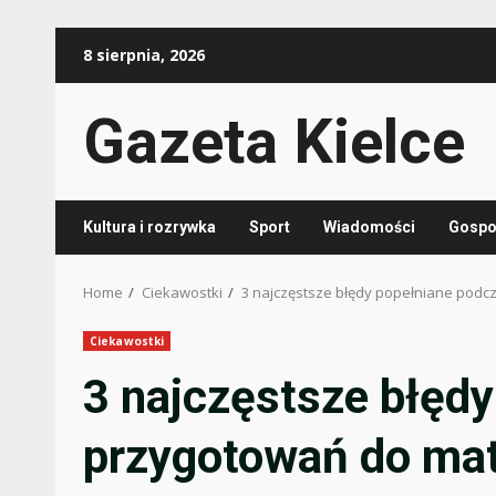
Skip
8 sierpnia, 2026
to
content
Gazeta Kielce
Kultura i rozrywka
Sport
Wiadomości
Gospod
Home
Ciekawostki
3 najczęstsze błędy popełniane podcz
Ciekawostki
3 najczęstsze błęd
przygotowań do matu