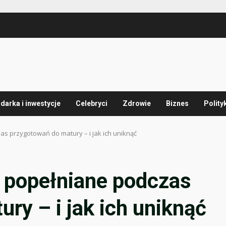
arka i inwestycje
Celebryci
Zdrowie
Biznes
Polity
as przygotowań do matury – i jak ich uniknąć
y popełniane podczas
ry – i jak ich uniknąć