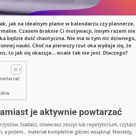
k, jak na idealnym planie w kalendarzu czy plannerze.
ormalne. Czasem braknie Ci motywacji, innym razem nie
a będzie dość chaotyczna. Nie ma w tym nic dziwnego,
onnej nauki. Choć na pierwszy rzut oka wydaje się, że
s, to jak się okazuje… wcale tak nie jest. Dlaczego?
powtarzać
m
łędów
 zamiast je aktywnie powtarzać
zystów. Siadasz, otwierasz zeszyt lub repetytorium, czytasz
ch, a potem… materiał kompletnie gdzieś wsiąknął. Niestety,