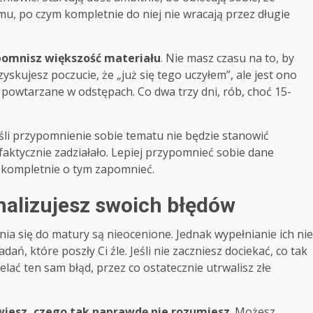
u, po czym kompletnie do niej nie wracają przez długie
apomnisz większość materiału
. Nie masz czasu na to, by
yskujesz poczucie, że „już się tego uczyłem”, ale jest ono
 powtarzane w odstępach. Co dwa trzy dni, rób, choć 15-
li przypomnienie sobie tematu nie będzie stanowić
 faktycznie zadziałało. Lepiej przypomnieć sobie dane
 i kompletnie o tym zapomnieć.
analizujesz swoich błędów
a się do matury są nieocenione. Jednak wypełnianie ich nie
ań, które poszły Ci źle. Jeśli nie zaczniesz dociekać, co tak
elać ten sam błąd, przez co ostatecznie utrwalisz złe
e wiesz, czego tak naprawdę nie rozumiesz
. Możesz