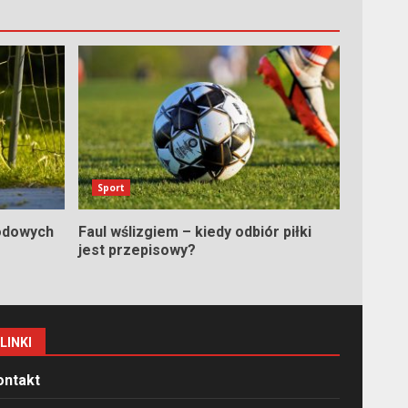
Sport
odowych
Faul wślizgiem – kiedy odbiór piłki
jest przepisowy?
LINKI
ontakt