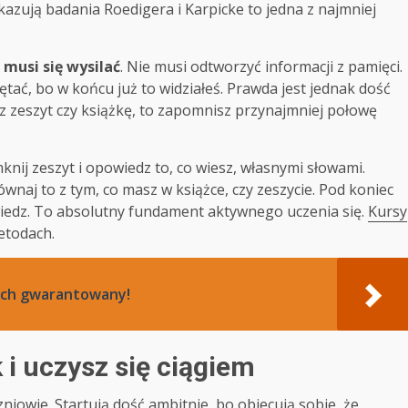
pokazują badania Roedigera i Karpicke to jedna z najmniej
musi się wysilać
. Nie musi odtworzyć informacji z pamięci.
iętać, bo w końcu już to widziałeś. Prawda jest jednak dość
z zeszyt czy książkę, to zapomnisz przynajmniej połowę
ij zeszyt i opowiedz to, co wiesz, własnymi słowami.
ównaj to z tym, co masz w książce, czy zeszycie. Pod koniec
wiedz. To absolutny fundament aktywnego uczenia się.
Kursy
etodach.
iech gwarantowany!
 i uczysz się ciągiem
zniowie. Startują dość ambitnie, bo obiecują sobie, że