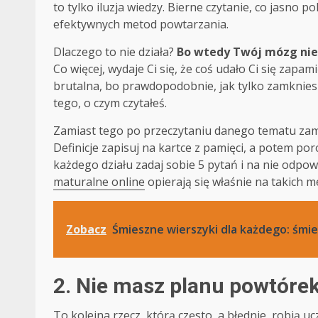
to tylko iluzja wiedzy. Bierne czytanie, co jasno 
efektywnych metod powtarzania.
Dlaczego to nie działa?
Bo wtedy Twój mózg nie 
Co więcej, wydaje Ci się, że coś udało Ci się zapam
brutalna, bo prawdopodobnie, jak tylko zamknies
tego, o czym czytałeś.
Zamiast tego po przeczytaniu danego tematu zamkn
Definicje zapisuj na kartce z pamięci, a potem por
każdego działu zadaj sobie 5 pytań i na nie odpo
maturalne online
opierają się właśnie na takich m
Zobacz
Śmieszne wierszyki dla każdego: śm
2. Nie masz planu powtórek
To kolejna rzecz, którą często, a błędnie, robią uc