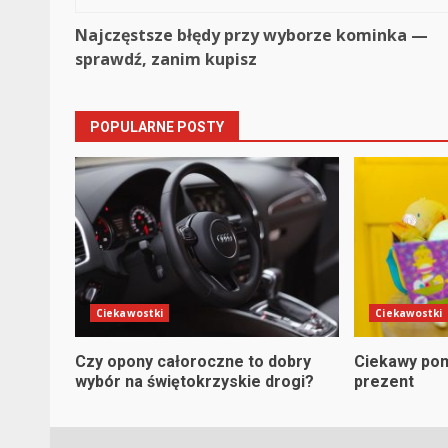
Continue
Najczęstsze błędy przy wyborze kominka —
sprawdź, zanim kupisz
Reading
POPULARNE POSTY
Ciekawostki
Ciekawostki
Czy opony całoroczne to dobry
Ciekawy pom
wybór na świętokrzyskie drogi?
prezent