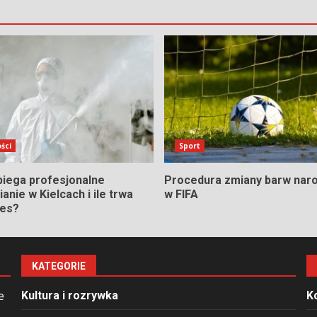
ści
Sport
biega profesjonalne
Procedura zmiany barw nar
anie w Kielcach i ile trwa
w FIFA
ces?
KATEGORIE
e
Kultura i rozrywka
K