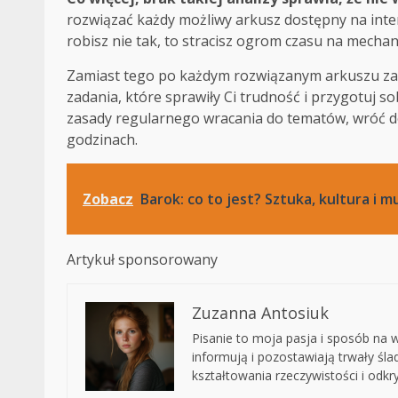
rozwiązać każdy możliwy arkusz dostępny na interne
robisz nie tak, to stracisz ogrom czasu na mechan
Zamiast tego po każdym rozwiązanym arkuszu zaz
zadania, które sprawiły Ci trudność i przygotuj s
zasady regularnego wracania do tematów, wróć do 
godzinach.
Zobacz
Barok: co to jest? Sztuka, kultura i 
Artykuł sponsorowany
Zuzanna Antosiuk
Pisanie to moja pasja i sposób na wy
informują i pozostawiają trwały śl
kształtowania rzeczywistości i odk