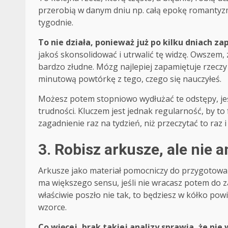
przerobią w danym dniu np. całą epokę romantyzm
tygodnie.
To nie działa, ponieważ już po kilku dniach z
jakoś skonsolidować i utrwalić tę widzę. Owszem, z
bardzo złudne. Mózg najlepiej zapamiętuje rzeczy
minutową powtórkę z tego, czego się nauczyłeś.
Możesz potem stopniowo wydłużać te odstępy, jeś
trudności. Kluczem jest jednak regularność, by to
zagadnienie raz na tydzień, niż przeczytać to raz
3. Robisz arkusze, ale nie 
Arkusze jako materiał pomocniczy do przygotowani
ma większego sensu, jeśli nie wracasz potem do zad
właściwie poszło nie tak, to będziesz w kółko powi
wzorce.
Co więcej, brak takiej analizy sprawia, że ni