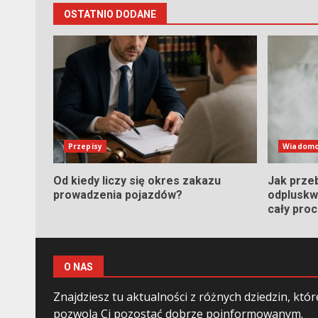
OSTATNIO DODANE
Przepisy
Wiadomo
Od kiedy liczy się okres zakazu
Jak prze
prowadzenia pojazdów?
odpluskwi
cały pro
O NAS
Znajdziesz tu aktualności z różnych dziedzin, któr
pozwolą Ci pozostać dobrze poinformowanym.