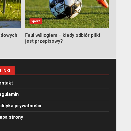
Sport
odowych
Faul wślizgiem – kiedy odbiór piłki
jest przepisowy?
LINKI
ontakt
egulamin
olityka prywatności
apa strony