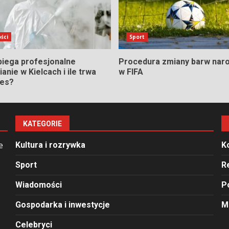
ści
Sport
biega profesjonalne
Procedura zmiany barw nar
anie w Kielcach i ile trwa
w FIFA
ces?
KATEGORIE
e
Kultura i rozrywka
K
Sport
R
Wiadomości
P
Gospodarka i inwestycje
M
Celebryci