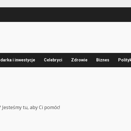
arka i inwestycje
Celebryci
Zdrowie
Biznes
Polity
 Jesteśmy tu, aby Ci pomóc!