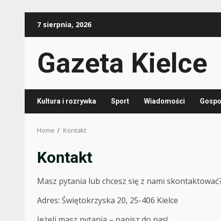
Skip
7 sierpnia, 2026
to
content
Gazeta Kielce
Kultura i rozrywka
Sport
Wiadomości
Gospod
Home
Kontakt
Kontakt
Masz pytania lub chcesz się z nami skontaktować?
Adres: Świętokrzyska 20, 25-406 Kielce
Jeżeli masz pytania – napisz do nas!